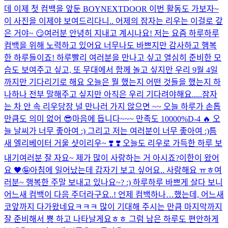
데 이제 첫 컴백을 앞둔 BOYNEXTDOOR 이번 활동도 가보자~
이 사진을 이제야 보여드리다니.. 어제의 잠자는 리우는 이걸로 갚
은 거야~ 😏
여러분 안녕히 지내고 계시나요! 저는 요즘 하루하루
컴백을 위해 노력하고 있어요 너무나도 바쁘지만 감사하고 행복
한 하루들이죠! 하루빨리 여러분을 만나고 싶고 열심히 준비한 모
습도 보여주고 싶고, 또 무대에서 함께 놀고 싶지만 우리 9월 4일
까지만 기다리기로 해요 오늘은 뭘 했는지 어떤 것들을 했는지 하
나하나 전부 말해주고 싶지만 아직은 우리 기다려야해요.....
잠자
는 차 안 속 리우
당장 널 만나러 가지 않으면 ~~ 오늘 하루가 손톱
만큼도 의미 없어 😎
마음에 듭니다~~~ 만족도 10000%
D-4 🔥 오
늘 날씨가 너무 좋아여 :) 그리고 저는 여러분이 너무 좋아여 :)
틈
새 엘리베이터 거울 샷이리우~ ❣️​ ❣️​ 오늘도 리우로 가득한 하루 보
내기
여러분 잘 자요~ 제가 많이 사랑하는 거 아시죠?
이한이 왔어
요 🖤🤪
아침에 일어났는데 갑자기 보고 싶어요.. 사랑해요 ㅠㅎ
여
러분~ 행복한 주말 보내고 있나요~? :) 하루하루 바쁘게 살다 보니
어느새 컴백이 다음 주더라구요..! 언제 컴백하나…했는데, 어느새
코앞까지 다가왔네요ㅋㅋㅋ 많이 기대해 주시는 만큼 마지막까지
잘 준비해서 뿅 하고 나타날게요ㅎㅎ 그럼 남은 하루도 편안하게