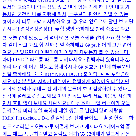
로서의 고충이나 힘든 점도 있을 텐데 힘든 기색 하나 안 내고 기
둥처럼 굳건히 나를 지탱해 줘서, 누구보다 편안히 기댈 수 있는
형이어서 너무 고맙고 사랑해요 형 😁 우리 앞으로도 앞만 보고 달
립시다!! 열정열정열정!!!! ❤️
형 생일 축하해요 빨리 숙소로 와요
형 오늘 같이 맛있는 거 먹어요 형 오늘 스케줄 같이 가요 형 오늘
차 같이 타고 가요 형 진짜 생일 축하해요 😘 ps. h 어깨 그만 넓어
져요 .
곧 있으면 이 어린아이가 어떻게 자랐는지 볼 수 있습니다.
아마 LIVE로.
따르릉 따르릉 비켜나세요~ 컴백하러 왔습니다 👏
우리 다 같이 이번 활동도 힘내봅시다 😘 성호형 1년에 하루뿐인
생일 축하해요 🎉 🎉 BOYNEXTDOOR 화이팅 👊 👊 👊
안녕하
세요 여러분 벌써 저희가 내일이면 컴백하게 되었어요 내일이면
저희의 음악과 무대를 전 세계의 분들이 보고 감상하실 수 있다는
생각에 설레고 긴장도 돼요 이번 활동도 우리 서로 마음껏 사랑하
면서 후회 없이 보내요 사랑해요!! 아 성호야 내일 컴백이라 오늘
일찍 잘겡 미리 생일 축하해 내일 생일 글 남긴다잉💕 사랑함
Hello! I'm excited ...
D-1 ✌️​ 컴백 1일 전에 풀어보는 촬영 현장 비하
인드 :)
여러분 ~ 오늘 하루 어떻게 보내고 계시나요 ?
메이크업 중
에도 예쁘군… (허락받고 올림요 애기) 🤣 🥰
이때가 엊그제 같은