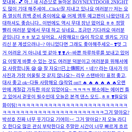
보내용- 💕 아..! 새 시즌으로 돌아온 BOYNEXTDOOR 2NIGHT
도 많이 기대 해주세여...
Click!
잘 지내고 있나요 여러분?? 저는 요
즘 열심히 컴백 준비 중이에요 😁 어제 엠투 예고편이 나왔던데 기
대하셔도 좋습니다.. 이번에도 역시 무대 장난 없어요 ㅎㅎ 정말
빨리 여러분 앞에서 무대 하고 싶네요.. 조금만 기다려요 여러분
곧입니다 ㅎㅎ 보고 싶어요.. 사랑해요!! 😘
이 착으로 셀카도 기다
리신 분 계셨으려나~? 아니었다면 그래도 좋아해주세오~ ❣️
멋 그
거 어려운 거 아니네 멋 같아 ❣️ ❣️
🎶~
바쁜 하루하루를 보내고 있어
요 이렇게 바쁠 수 있는 것도 여러분 덕분이고 여러분을 위해서예
요 사랑합니동 😪 😪 잘 자요!!
已上傳照片。
네?? 라는 대사가 이
사진과 가장 어울릴 것 같지 않나요?~ 리우 스탠바이! 표정 좋고,
대사 좋고 ok~
다들 사랑해요 😘
작업 on!! 🔥 🔥 🔥 🔥 🔥 🔥
오랜
만에 계절감 가득한 의상 입었어요~ ㅋㅋㅋㅋ 평소에는 에어컨 틀
고 있어서 겉옷이 필수인데 오늘은 본격 댄스 모드,,ㅎㅎ ❣️월요일
화이팅!
ㅋㅋㅋㅋㅋㅋㅋㅋㅋㅋㅋㅋㅋㅋㅋㅋㅋㅋㅋㅋㅋㅋㅋㅋㅋ
ㅋㅋㅋㅋㅋㅋㅋㅋㅋㅋㅋㅋㅋㅋㅋㅋㅋㅋㅋㅋㅋㅋㅋ그거 알아요?
박성호 진짜 너무 웃기다요 기여미>< 그거 알아요? 저 오늘 라디
오 한다요 많은 관심 부탁한다요 주말만 시간이 너무 빠르게 흐르