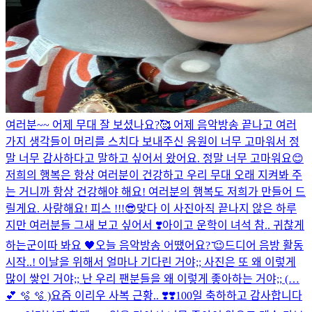
여러분~~ 어제 무대 잘 보셨나요?🥰 어제 음악방송 끝나고 여러
가지 생각들이 머리를 스치다 보내주신 응원이 너무 고마워서 정
말 너무 감사하다고 말하고 싶어서 왔어요. 정말 너무 고마워요😊
저희의 행복은 항상 여러분이 건강하고 우리 무대 오래 지켜봐 주
는 거니까 항상 건강해야 해요! 여러분의 행복도 저희가 만들어 드
릴게요. 사랑해요! 피스 !!!😎
맞다 이 사진
아직 끝나지 않은 하루
지만 여러분들 그새 보고 싶어서 ❣️
아이고 운학이 녀석 참.. 귀찮게
하는군
이따 봐요 🖤
오늘 음악방송 어땠어요? ̆̈😉
드디어 음방 활동
시작..! 이날을 위해서 얼마나 기다린 거야;; 사진은 또 왜 이렇게
많이 쌓인 거야;; 난 우리 팬분들을 왜 이렇게 좋아하는 거야;; (…
💕 🫧 🫧 )
요즘 이리우 사복 근황.. ❣️❣️
100일 축하하고 감사합니다