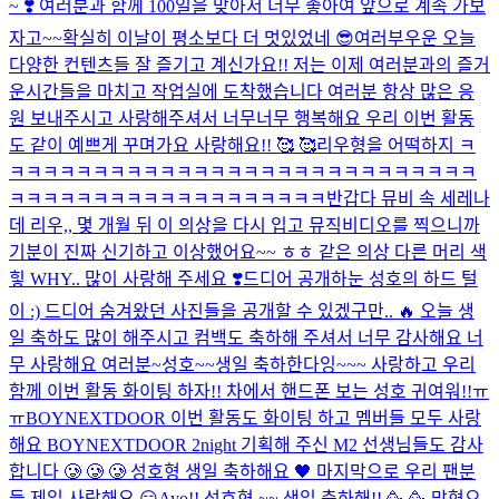
~ ❣️ 여러분과 함께 100일을 맞아서 너무 좋아여 앞으로 계속 가보
자고~~
확실히 이날이 평소보다 더 멋있었네 😎
여러부우운 오늘
다양한 컨텐츠들 잘 즐기고 계신가요!! 저는 이제 여러분과의 즐거
운시간들을 마치고 작업실에 도착했습니다 여러분 항상 많은 응
원 보내주시고 사랑해주셔서 너무너무 행복해요 우리 이번 활동
도 같이 예쁘게 꾸며가요 사랑해요!! 🥰 🥰
리우형을 어떡하지 ㅋ
ㅋㅋㅋㅋㅋㅋㅋㅋㅋㅋㅋㅋㅋㅋㅋㅋㅋㅋㅋㅋㅋㅋㅋㅋㅋㅋㅋㅋ
ㅋㅋㅋㅋㅋㅋㅋㅋㅋㅋㅋㅋㅋㅋㅋㅋㅋㅋㅋ
반갑다 뮤비 속 세레나
데 리우,, 몇 개월 뒤 이 의상을 다시 입고 뮤직비디오를 찍으니까
기분이 진짜 신기하고 이상했어요~~ ㅎㅎ 같은 의상 다른 머리 색
힣 WHY.. 많이 사랑해 주세요 ❣️
드디어 공개하눈 성호의 하드 털
이 :) 드디어 숨겨왔던 사진들을 공개할 수 있겠구만.. 🔥 오늘 생
일 축하도 많이 해주시고 컴백도 축하해 주셔서 너무 감사해요 너
무 사랑해요 여러분~
성호~~생일 축하한다잉~~~ 사랑하고 우리
함께 이번 활동 화이팅 하자!! 차에서 핸드폰 보는 성호 귀여워!!ㅠ
ㅠ
BOYNEXTDOOR 이번 활동도 화이팅 하고 멤버들 모두 사랑
해요 BOYNEXTDOOR 2night 기획해 주신 M2 선생님들도 감사
합니다 🥲 🥲 🥲 성호형 생일 축하해요 🖤 마지막으로 우리 팬분
들 제일 사랑해요 😏
Ayo!! 성호형 ~~ 생일 축하해!! 🥳 🥳 맏형으