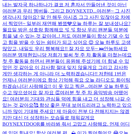
내는 발자국 하나하나가 결코 저 혼자서 만들어낸 것이 아닌
여러분과 우리 멤버들, 그리고 BOYNEXTD...
여러분~ 그 사진
생각나지 않아요? 말 안 해두 아시죠 그그 사진 있잖아요 차에
서 찍었던~ 일부러 재연해 봤쬬🩶
오늘 하루는 잘 보내셨나요?
월요일 밤은 성호랑 함께해요 🫧 🫧 항상 우리 팬분들 덕분에
힘을 낼 수 있는 것 같아여..! 저도 여러분들이 항상 기댈 수 있
고 힘을 받을 수 있는 쉼터가 되고 싶어요 😌 오늘 하루도 고생
많았고, 내일도 우리 행복해요!! 잘 자요 모두~ 🛌
안뇽하세요
여러분 명재현입니당 저희가 벌써 첫 주 차 활동을 마쳤는데요
첫 주 활동을 하면서 팬분들이 응원해 주셨기에 더 힘낼 수 있
었던 것 같아요 이 감사함 절대 잊지 않을게요 그리고 감사하
게만 생각하는 게 아니라 더 노력하겠습니다!! 저한테 1번은
언제나 여러분이에요 항상 기억해 줘요 오늘 라디오도 화이팅
하겠습니다! 사랑해요!! 이 옷 입고 찍은...
여러분 오늘 하루도
수고 많으셨어요 잘 자요 👏
여러분 첫 주 차 음악방송 어땠어
요! 여러분의 기대와 관심들 덕에 힘을 내고 더 성장해 나갈 수
있는 것 같아요🥰 항상 좋은 무대 보여드리려고 노력하고 있으
니까 많이 기대해 주세요! 제 마음이 전부 다 전해지지는 않겠
지만 대신 더 성장하는 모습들로 채워갈게요
BOYNEXTDOOR를 바라봐 줘서 고맙고 사랑해요. 언제 어디
에 있던 힘내요! 항상 여러분 편...
⛰️ 이가 찍어줬어요 😂
오늘