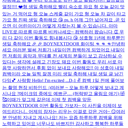
사랑해요 형 😁 우리 앞으로도 앞만 보고 달립시다!! 열정열정
열정!!!! ❤️
형 생일 축하해요 빨리 숙소로 와요 형 오늘 같이 맛
있는 거 먹어요 형 오늘 스케줄 같이 가요 형 오늘 차 같이 타고
가요 형 진짜 생일 축하해요 😘 ps. h 어깨 그만 넓어져요 .
곧 있
으면 이 어린아이가 어떻게 자랐는지 볼 수 있습니다. 아마
LIVE로.
따르릉 따르릉 비켜나세요~ 컴백하러 왔습니다 👏 우
리 다 같이 이번 활동도 힘내봅시다 😘 성호형 1년에 하루뿐인
생일 축하해요 🎉 🎉 BOYNEXTDOOR 화이팅 👊 👊 👊
안녕하
세요 여러분 벌써 저희가 내일이면 컴백하게 되었어요 내일이
면 저희의 음악과 무대를 전 세계의 분들이 보고 감상하실 수
있다는 생각에 설레고 긴장도 돼요 이번 활동도 우리 서로 마
음껏 사랑하면서 후회 없이 보내요 사랑해요!! 아 성호야 내일
컴백이라 오늘 일찍 잘겡 미리 생일 축하해 내일 생일 글 남긴
다잉💕 사랑함 Hello! I'm excited ...
D-1 ✌️​ 컴백 1일 전에 풀어보
는 촬영 현장 비하인드 :)
여러분 ~ 오늘 하루 어떻게 보내고 계
시나요 ?
메이크업 중에도 예쁘군… (허락받고 올림요 애기) 🤣
🥰
이때가 엊그제 같은데 이제 첫 컴백을 앞둔
BOYNEXTDOOR 이번 활동도 가보자~ 이 사진을 이제야 보
여드리다니.. 어제의 잠자는 리우는 이걸로 갚은 거야~ 😏
여러
분 안녕히 지내고 계시나요! 저는 요즘 하루하루 컴백을 위해
노력하고 있어요 너무나도 바쁘지만 감사하고 행복한 하루들