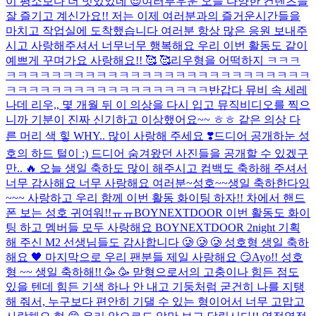
이 평소보다 더 멋있었네 😎
여러부우운 오늘 다양한 컨텐츠들
잘 즐기고 계신가요!! 저는 이제 여러분과의 즐거운시간들을
마치고 작업실에 도착했습니다 여러분 항상 많은 응원 보내주
시고 사랑해주셔서 너무너무 행복해요 우리 이번 활동도 같이
예쁘게 꾸며가요 사랑해요!! 🥰 🥰
리우형을 어떡하지 ㅋㅋㅋ
ㅋㅋㅋㅋㅋㅋㅋㅋㅋㅋㅋㅋㅋㅋㅋㅋㅋㅋㅋㅋㅋㅋㅋㅋㅋㅋㅋ
ㅋㅋㅋㅋㅋㅋㅋㅋㅋㅋㅋㅋㅋㅋㅋㅋㅋㅋ
반갑다 뮤비 속 세레
나데 리우,, 몇 개월 뒤 이 의상을 다시 입고 뮤직비디오를 찍으
니까 기분이 진짜 신기하고 이상했어요~~ ㅎㅎ 같은 의상 다
른 머리 색 힣 WHY.. 많이 사랑해 주세요 ❣️
드디어 공개하눈 성
호의 하드 털이 :) 드디어 숨겨왔던 사진들을 공개할 수 있겠구
만.. 🔥 오늘 생일 축하도 많이 해주시고 컴백도 축하해 주셔서
너무 감사해요 너무 사랑해요 여러분~
성호~~생일 축하한다잉
~~~ 사랑하고 우리 함께 이번 활동 화이팅 하자!! 차에서 핸드
폰 보는 성호 귀여워!!ㅠㅠ
BOYNEXTDOOR 이번 활동도 화이
팅 하고 멤버들 모두 사랑해요 BOYNEXTDOOR 2night 기획
해 주신 M2 선생님들도 감사합니다 🥲 🥲 🥲 성호형 생일 축하
해요 🖤 마지막으로 우리 팬분들 제일 사랑해요 😏
Ayo!! 성호
형 ~~ 생일 축하해!! 🥳 🥳 맏형으로서의 고충이나 힘든 점도
있을 텐데 힘든 기색 하나 안 내고 기둥처럼 굳건히 나를 지탱
해 줘서, 누구보다 편안히 기댈 수 있는 형이어서 너무 고맙고