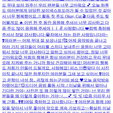
도 무대 보러 와주신 우리 팬분들 너무 고마워요 💕 오늘 하루
도 여러분에게 당당한 보이넥스트도어가 될 수 있었던 것 같아
서 너무 행복했어요..!! 활동 첫 주도 Okay, Cut 🎬 다음 주도 찢
어볼게요 🔥 이번 한 주 동안 응원해 주셔서 너무 감사하고 다
음 주도 많이 응원해 주세여ㅓㅓ ✌️ 사랑합니다 ❤️
컴백 축하해
주셔서 정말 감사합니다 😭
차에서 자는 잠은 사랑입니다아~
❣️
여러분~~ 어제 무대 잘 보셨나요?🥰 어제 음악방송 끝나고
여러 가지 생각들이 머리를 스치다 보내주신 응원이 너무 고마
워서 정말 너무 감사하다고 말하고 싶어서 왔어요. 정말 너무
고마워요😊 저희의 행복은 항상 여러분이 건강하고 우리 무대
오래 지켜봐 주는 거니까 항상 건강해야 해요! 여러분의 행복
도 저희가 만들어 드릴게요. 사랑해요! 피스 !!!😎
맞다 이 사진
아직 끝나지 않은 하루지만 여러분들 그새 보고 싶어서 ❣️
아이
고 운학이 녀석 참.. 귀찮게 하는군
이따 봐요 🖤
오늘 음악방송
어땠어요? ̆̈😉
드디어 음방 활동 시작..! 이날을 위해서 얼마나
기다린 거야;; 사진은 또 왜 이렇게 많이 쌓인 거야;; 난 우리 팬
분들을 왜 이렇게 좋아하는 거야;; (… 💕 🫧 🫧 )
요즘 이리우 사
복 근황.. ❣️❣️
100일 축하하고 감사합니다~ ❣️ 여러분과 함께 100
일을 맞아서 너무 좋아여 앞으로 계속 가보자고~~
확실히 이날