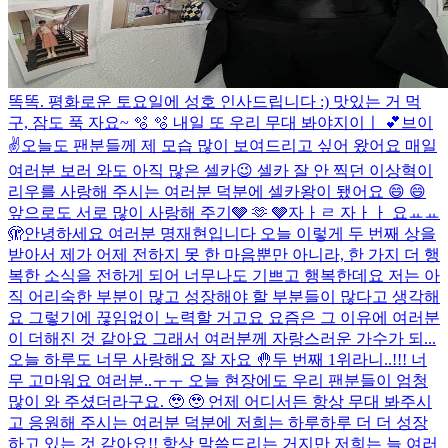
똑똑. 평화로운 토요일에 성호 인사드립니다 :) 맛있는 거 먹
구, 잠도 푹 자요~ 🫧 🫧 내일 또 우리 무대 봐야지이ㅣ 💕
브이
✌️
오늘도 팬분들께 제 모습 많이 보여드리고 싶어 왔어요 매일
여러분 보러 와도 아직 많은 셀카😉 셀카 잘 안 찍던 이상혁이
리우를 사랑해 주시는 여러분 덕분에 셀카왕이 됐어요 😄 😄
앞으로도 서로 많이 사랑해 주기🩶 🫶 🩶
자ㅏㄹ 자ㅏㅏ 요ㅛㅛ
🫣
안녕하세요 여러분 명재현입니다 오늘 이렇게 두 번째 상을
받아서 제가 어제 전하지 못 한 마음뿐만 아니라, 한 가지 더 행
복한 소식을 전하게 되어 너무나도 기쁘고 행복한데요 저는 아
직 어리숙한 부분이 많고 성장해야 할 부분들이 많다고 생각해
요 그렇기에 끊임없이 노력할 거고요 요즘은 그 이유에 여러분
이 더해진 것 같아요 그래서 여러분께 자랑스러운 가수가 되...
오늘 하루도 너무 사랑해요 잘 자요 🤚
두 번째 1위라니..!!! 너
무 고마워요 여러분..ㅜㅜ 오늘 현장에도 우리 팬분들이 엄청
많이 와 주셨더라구요. 🥹 🥹 언제 어디서든 항상 무대 봐주시
고 응원해 주시는 여러분 덕분에 저희는 하루하루 더 더 성장
하고 있는 것 같아요!! 항상 말씀드리는 거지만 저희는 늘 여러