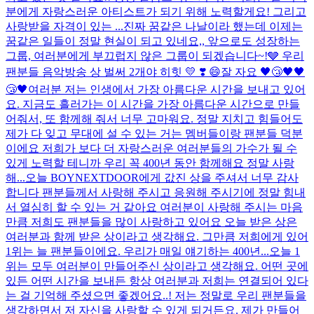
분에게 자랑스러운 아티스트가 되기 위해 노력할게요! 그리고
사랑받을 자격이 있는 ...
진짜 꿈같은 나날이라 했는데 이제는
꿈같은 일들이 정말 현실이 되고 있네요,, 앞으로도 성장하는
그룹, 여러분에게 부끄럽지 않은 그룹이 되겠습니다~!🩶 우리
팬분들 음악방송 상 벌써 2개야 히힛 💛​ ❣️​ 😄​
잘 자요 🖤😴🖤🖤
😴🖤
여러분 저는 인생에서 가장 아름다운 시간을 보내고 있어
요. 지금도 흘러가는 이 시간을 가장 아름다운 시간으로 만들
어줘서, 또 함께해 줘서 너무 고마워요. 정말 지치고 힘들어도
제가 다 잊고 무대에 설 수 있는 거는 멤버들이랑 팬분들 덕분
이에요 저희가 보다 더 자랑스러운 여러분들의 가수가 될 수
있게 노력할 테니까 우리 꼭 400년 동안 함께해요 정말 사랑
해...
오늘 BOYNEXTDOOR에게 값진 상을 주셔서 너무 감사
합니다 팬분들께서 사랑해 주시고 응원해 주시기에 정말 힘내
서 열심히 할 수 있는 거 같아요 여러분이 사랑해 주시는 마음
만큼 저희도 팬분들을 많이 사랑하고 있어요 오늘 받은 상은
여러분과 함께 받은 상이라고 생각해요. 그만큼 저희에게 있어
1위는 늘 팬분들이에요. 우리가 매일 얘기하는 400년...
오늘 1
위는 모두 여러분이 만들어주신 상이라고 생각해요. 어떤 곳에
있든 어떤 시간을 보내든 항상 여러분과 저희는 연결되어 있다
는 걸 기억해 주셨으면 좋겠어요..! 저는 정말로 우리 팬분들을
생각하면서 저 자신을 사랑할 수 있게 되거든요. 제가 만들어