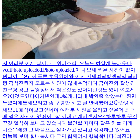
자 여러분 이제 잡시다.. -위버스킹- 오늘도 하얗게 불태우다
vcut
Photo uploaded.
Photo uploaded.
아니 요새 찍은 사진이 없지
뭡니까.. 🥲
🤫
저 푸른 초원위에
와 이게 언제여
달방
옛날의 낚시
왕 김석진
뭔지 모르는 사진이 많네
추억이다 금이진
와 잘생긴
친구랑 광고 촬영장에서 찍은것도 있어
이런것도 있네 여보세
요?
이것도있다
이거뿐인데..
😁
개나리
내 밥인줄 알았는데 찐만
두였다
애틋해보라고 좀 구경만 하고 글 안써봤어요😏
안녕하
세요🙋‍♂️
호석이
보고싶네여 여러분 사진을 올리고 싶은데 최근
에 찍은 사진이 없어서.. 잘 지내고 계시겠지요? 하루하루 꾸깃
꾸깃 열심히 보내고 있습니다 불안할 때마다 같은 하늘 아래
비스무레한 그 마음으로 살아가고 있다고 생각하고 있어요 !
하늘을 보며 힘내봅시다 그저 함께여서 행복합니다 !
석진아