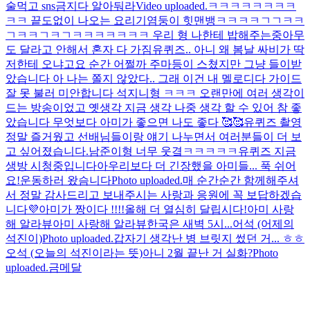
술먹고 sns금지다 알아둬라
Video uploaded.
ㅋㅋㅋㅋㅋㅋㅋㅋ
ㅋㅋ 끝도없이 나오는 요리
기염둥이 힛맨뱅
ㅋㅋㅋㅋㄱㄱㅋㅋ
ㄱㅋㅋㄱㅋㄱㅋ
ㅋㅋㅋㅋㅋㅋ 우리 형 나한테 밥해주는중
아무
도 달라고 안해서 혼자 다 가짐
유퀴즈.. 아니 왜 봄날 싸비가 딱
저한테 오냐고요 순간 어쩔까 주마등이 스쳤지만 그냥 들이받
았습니다 아 나는 쫄지 않았다.. 그래 이건 내 멜로디다 가이드
잘 못 불러 미안합니다 석지니형 ㅋㅋㅋ 오랜만에 여러 생각이
드는 방송이었고 옛생각 지금 생각 나중 생각 할 수 있어 참 좋
았습니다 무엇보다 아미가 좋으면 나도 좋다 🥰🥰
유퀴즈 촬영
정말 즐거웠고 선배님들이랑 얘기 나누면서 여러분들이 더 보
고 싶어졌습니다.
남준이형 너무 웃곀ㅋㅋㅋㅋㅋ
유퀴즈 지금
생방 시청중입니다아
우리보다 더 긴장했을 아미들... 푹 쉬어
요!
운동하러 왔슴니다
Photo uploaded.
매 순간순간 함께해주셔
서 정말 감사드리고 보내주시는 사랑과 응원에 꼭 보답하겠습
니다💜
아미가 짱이다 !!!!
올해 더 열심히 달립시다!
아미 사랑
해 알라뷰
아미 사랑해 알라뷰
한국은 새벽 5시...
어석 (어제의
석진이)
Photo uploaded.
갑자기 생각난 병 브릿지 썼던 거... ㅎㅎ
오석 (오늘의 석진이라는 뜻)
아니 2월 끝난 거 실화?
Photo
uploaded.
금메달