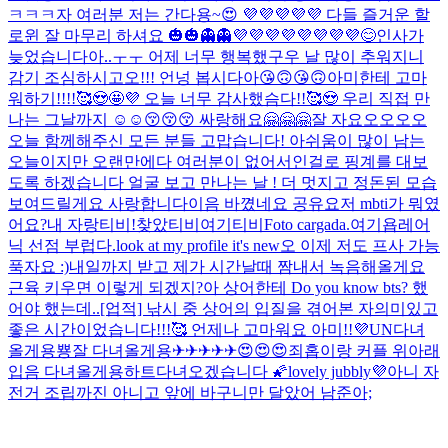
ㅋㅋㅋ
자 여러분 저는 간다용~😍 💜💜💜💜💜 다들 즐거운 할
로윈 잘 마무리 하셔요 🎃🎃👻👻💜💜💜💜💜💜💜💜
😊
인사가
늦었습니다아..ㅜㅜ 어제 너무 행복했구우 날 많이 추워지니
감기 조심하시고오!!! 언넝 봅시다아😘🙃😘🙃
아미한테 고마
워하기!!!!🥰😍🤩💜 오늘 너무 감사했슴다!!🥰😍 우리 직접 만
나는 그날까지 ☺☺😚😚😚 싸랑해요🤗🤗🤗
잘 자요오오오오
오늘 함께해주신 모든 분들 고맙습니다! 아쉬움이 많이 남는
오늘이지만 오랜만에다 여러분이 없어서인걸로 핑계를 대보
도록 하겠습니다 얼굴 보고 만나는 날 ! 더 멋지고 정돈된 모습
보여드릴게요 사랑합니다이
음 바꼈네요 공유요
저 mbti가 뭐였
어요?
내 자랑티비!
찾았티비
여기티비
Foto cargada.
여기욥
레어
닉 선점 부럽다.
look at my profile it's new
오 이제 저도 프사 가능
푹자요 :)
내일까지 받고 제가 시간날때 짬내서 녹음해올게요
근육 키우면 이렇게 되겠지?
아 상어한테 Do you know bts? 했
어야 했는데..
[업적] 낚시 중 상어의 입질을 겪어본 자
의미있고
좋은 시간이었습니다!!!🥰 언제나 고마워요 아미!!💜
UN
다녀
올게용
뿅
잘 다녀올게용✈✈✈✈✈😍😍😍
죄홉이랑 커플 위아래
입음 다녀올게용하트
다녀오겠습니다 🌠
lovely jubbly💜
아니 자
전거 조립까진 아니고 앞에 바구니만 달았어 남준아;