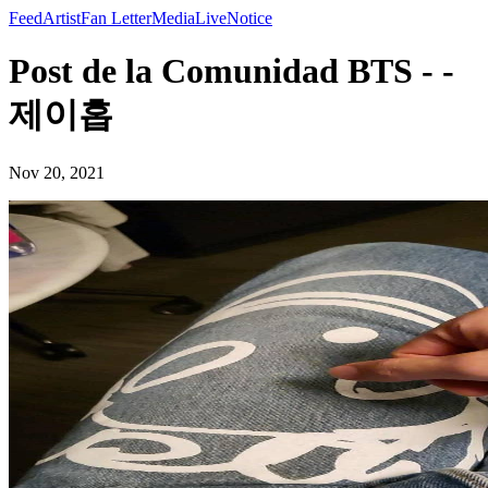
Feed
Artist
Fan Letter
Media
Live
Notice
Post de la Comunidad BTS - -
제이홉
Nov 20, 2021