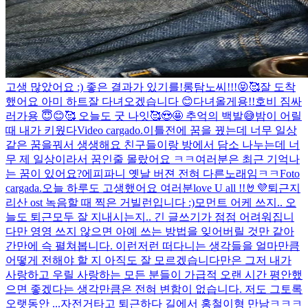
고생 많았어요 :) 좋은 결과가 있기를!
롱탐노씨!!!😝🥰
잘 도착
했어요 아미 하트
잘 다녀오겠습니다 😊
다녀올게용!!
호비 짐싸
러가용 😇😊🥰 오늘도 굿 나잇🥰😍🤩 추억의 백발😅
밤이 어릴
때 내가 키웠다
Video cargado.
이틀전에 꿈을 꿨는데 너무 일상
같은 꿈을꿔서 생생해요 친구들이랑 방에서 담소 나누는데 너
무 제 일상이라서 꿈인줄 몰랐어요 ㅋㅋ
여러분은 최근 기억나
는 꿈이 있어요?
에피파니 옛날 버젼 전혀 다른노래임ㅋㅋ
Foto
cargada.
오늘 하루도 고생했어요 여러분
love U all !!🤘💜
퇴근
지
리산 ost 녹음할 때 찍은 거
빌런입니다 :)
모먼트 어케 쓰지.. 오
늘도 퇴근
모두 잘 지내시는지.. 긴 글쓰기가 점점 어려워집니
다만 영영 쓰지 않으면 아예 쓰는 방법을 잊어버릴 것만 같아
간만에 슥 펼쳐봅니다. 이런저런 떠다니는 생각들을 얼마만큼
어떻게 전해야 할 지 아직도 잘 모르겠습니다만은 그저 내가
사랑하고 우릴 사랑하는 모든 분들이 가급적 오랜 시간 평안했
으면 좋겠다는 생각만큼은 전혀 변함이 없습니다. 저도 그토록
오랫동안 ...
자전거타고 퇴근하다 길에서 홍철이형 만남ㅋㅋㅋ