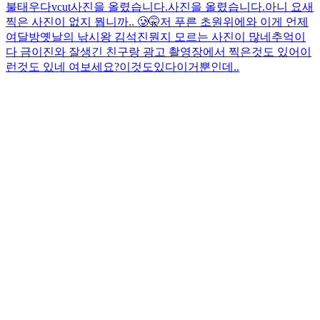
불태우다
vcut
사진을 올렸습니다.
사진을 올렸습니다.
아니 요새
찍은 사진이 없지 뭡니까.. 🥲
🤫
저 푸른 초원위에
와 이게 언제
여
달방
옛날의 낚시왕 김석진
뭔지 모르는 사진이 많네
추억이
다 금이진
와 잘생긴 친구랑 광고 촬영장에서 찍은것도 있어
이
런것도 있네 여보세요?
이것도있다
이거뿐인데..