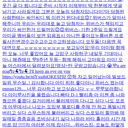
웃긴 글 다 됩니다요 준비 시작
자 이제부터 딱 한분에게 댓글
남기고 사라질게요 그분은 오늘의 당첨자입니다이?
아 당첨된
사람한테는 싸인씨디 뭐 이런거 된다네요😊? 위버스가 알아서
해주니까 우리는 우리대로 놀고 당첨자는 위버스가 책임지고
우리가 싸인한거 드릴꺼임😊😊
위버스- 기한 2주일 드릴게요
아미글 멤버들이 보면 읽음표시 아니면 좋아요누름버튼,프로
필사진변경
수고수고수고수고하셨습니다 모두들! 다음엔 꼭
대면으로...ㅠㅠㅠㅠㅠㅠㅠㅠㅠ 보고싶어요!
우리 아미랑 함께
한 오늘, 너무 좋았어요 늘 고맙구 사랑하구 내일두 기대마니
마니 해쥬때요 💜
8주년 두둥~ 함께 해줘서 고마워요 아미! 오
늘 머스터에서 달려보아요!
영상+탄 굿밤
고맙습니다 😭💜
u are
goat🐑🐏🐑🐏 I'll keep an eye on you
https://youtu.be/nlYxuibiOKE
얌얌 😙
헉 자고 일어났는데 빌보드
일위 무슨일..! 감사합니다 아미 히히 좋다
아니 위버스 켰는데
musun129.... 너무 감사하고 보고싶습니다 ㅜㅜ 💜💜
보라합니
다 아미💜
사진을 올렸습니다.
빠타 D-1 빨리좀 아 이젠 좀 나와
줬으면 좋겠다 길거리에서 불러제끼며 다니고 싶다 나도 모르
게 아무데서나 나오는 도입부 멜로디를 주체 안 하고 폭발시켜
버리고 싶다 스무스하게 불러버리고 싶다 스포일러 할까봐 매
일매일 종종걸음 조바심내기 싫다 나와라 바타 흘러라 시간 제
바르 얍 !!!!!
자 여러분 이제 잡시다.. -위버스킹- 오늘도 하얗게