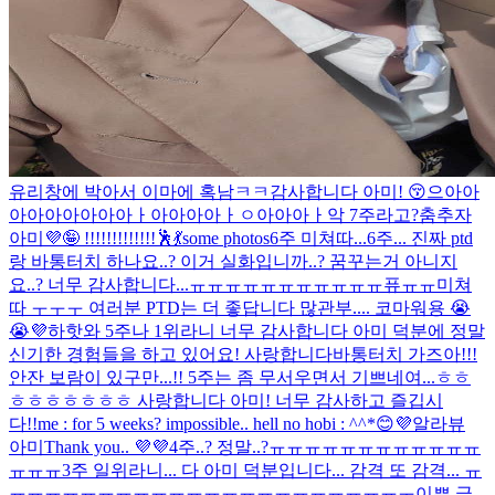
유리창에 박아서 이마에 혹남ㅋㅋ
감사합니다 아미! 😚
으아아
아아아아아아아ㅏ아아아아ㅏㅇ아아아ㅏ악 7주라고?
춤추자
아미💜🤪 !!!!!!!!!!!!!🕺💃
some photos
6주 미쳐따...
6주... 진짜 ptd
랑 바통터치 하나요..? 이거 실화입니까..? 꿈꾸는거 아니지
요..? 너무 감사합니다...ㅠㅠㅠㅠㅠㅠㅠㅠㅠㅠㅠ퓨ㅠㅠ
미쳐
따 ㅜㅜㅜ 여러분 PTD는 더 좋답니다 많관부.... 코마워용 😭
😭💜
하핫
와 5주나 1위라니 너무 감사합니다 아미 덕분에 정말
신기한 경험들을 하고 있어요! 사랑합니다
바통터치 가즈아!!!
안잔 보람이 있구만...!! 5주는 좀 무서우면서 기쁘네여...ㅎㅎ
ㅎㅎㅎㅎㅎㅎㅎ 사랑합니다 아미! 너무 감사하고 즐깁시
다!!
me : for 5 weeks? impossible.. hell no hobi : ^^*
😊💜
알라뷰
아미
Thank you.. 💜💜
4주..? 정말..?ㅠㅠㅠㅠㅠㅠㅠㅠㅠㅠㅠㅠ
ㅠㅠㅠ
3주 일위라니... 다 아미 덕분입니다... 감격 또 감격... ㅠ
ㅠㅠㅠㅠㅠㅠㅠㅠㅠㅠㅠㅠㅠㅠㅠㅠㅠㅠㅠㅠㅠㅠㅜ
이쁜 글,