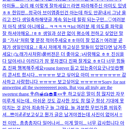
아미들... 요리 왜 이렇게 잘하세요?! 라면 따라해주신 아미도 있넹
ㅎㅎ 한입만...
정국아 브이앱중인건 아는데 하도 안끝내서 그냥 올
리고 잔다 생일축하해
댓글 계속 읽는데 힐링 되는구만...♡
여러분
저 아직 생일 아니에요... ㅋㅋㅋㅋㅋlol 여러분 제 의도를 파악을
잘 하셔야해요..!ㅎㅎ 생일과 상관 없이 평소에 전하고 싶었던 말
을 "가사"처럼 몇 문장 적어주세요ㅎㅎ
아미 잘 있죠?! 여러분 곧
제가 생일인데요..! 혹시 저에게 하고싶은 말들이 있었다면 남겨주
세요! (노래가사처럼)
풀버젼은 더 좋아요 :)
사랑해요 ㅎㅎ 진심을
다 담아서
나 이러다가 잠 못자겠다 진짜 잘게요 ㅎㅎ
다 너무 힘들
죠 진짜 행복해주세요
young forever 듣고 있는중이요
굿나잇
😍
빨
리 콘서트 합시다...ㅠㅠㅠㅠ 보고 싶어요 아미 ㅠㅠㅠㅠㅠㅠㅠ 감
사하고 사랑합니다 ㅠㅠㅠㅠ 보고싶어요 ㅠㅠㅠㅠㅠ
Sorry for not
answering all the sweeeeeeeet posts. But you all truly are the
sweetest thang 🍭🎂🍯🍰🧁🍫🍬🍭 하고싶은 말이 참 많지만 자꾸
미루게 되는데.. 아쉬운 것도 감사한 것도 참 많구 항상 기대에 못
미치는 것 같아 죄송하구 늘 그래요. 늘 과분한 무언가를 씌워주
셔...
쁘이
✌✌
보고싶고 뭔가 글은 남겨야겠는데 사진이 없어서 !!
전 이만.. 총총총
자다 일어나서... 이게 말이... 너무 감사합니다 아