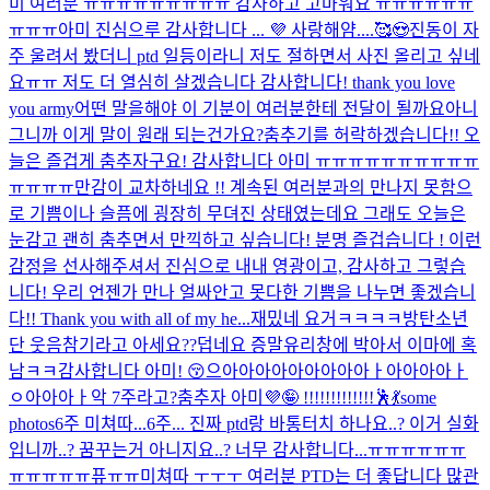
미 여러분 ㅠㅠㅠㅠㅠㅠㅠㅠㅠ 감사하고 고마워요 ㅠㅠㅠㅠㅠㅠ
ㅠㅠㅠ
아미 진심으루 감사합니다 ... 💜 사랑해얌....🥰😍
진동이 자
주 울려서 봤더니 ptd 일등이라니 저도 절하면서 사진 올리고 싶네
요ㅠㅠ 저도 더 열심히 살겠습니다 감사합니다! thank you love
you army
어떤 말을해야 이 기분이 여러분한테 전달이 될까요
아니
그니까 이게 말이 원래 되는건가요?
춤추기를 허락하겠습니다!! 오
늘은 즐겁게 춤추자구요! 감사합니다 아미 ㅠㅠㅠㅠㅠㅠㅠㅠㅠㅠ
ㅠㅠㅠㅠ
만감이 교차하네요 !! 계속된 여러분과의 만나지 못함으
로 기쁨이나 슬픔에 굉장히 무뎌진 상태였는데요 그래도 오늘은
눈감고 괜히 춤추면서 만끽하고 싶습니다! 분명 즐겁습니다 ! 이런
감정을 선사해주셔서 진심으로 내내 영광이고, 감사하고 그렇습
니다! 우리 언젠가 만나 얼싸안고 못다한 기쁨을 나누면 좋겠습니
다!! Thank you with all of my he...
재밌네 요거ㅋㅋㅋㅋ
방탄소년
단 웃음참기라고 아세요??
덥네요 증말
유리창에 박아서 이마에 혹
남ㅋㅋ
감사합니다 아미! 😚
으아아아아아아아아아ㅏ아아아아ㅏ
ㅇ아아아ㅏ악 7주라고?
춤추자 아미💜🤪 !!!!!!!!!!!!!🕺💃
some
photos
6주 미쳐따...
6주... 진짜 ptd랑 바통터치 하나요..? 이거 실화
입니까..? 꿈꾸는거 아니지요..? 너무 감사합니다...ㅠㅠㅠㅠㅠㅠ
ㅠㅠㅠㅠㅠ퓨ㅠㅠ
미쳐따 ㅜㅜㅜ 여러분 PTD는 더 좋답니다 많관