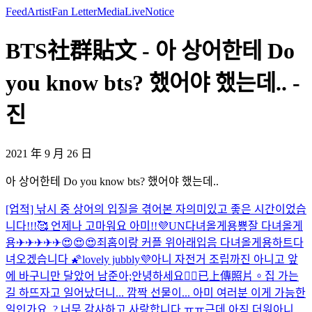
Feed
Artist
Fan Letter
Media
Live
Notice
BTS社群貼文 - 아 상어한테 Do
you know bts? 했어야 했는데.. -
진
2021 年 9 月 26 日
아 상어한테 Do you know bts? 했어야 했는데..
[업적] 낚시 중 상어의 입질을 겪어본 자
의미있고 좋은 시간이었습
니다!!!🥰 언제나 고마워요 아미!!💜
UN
다녀올게용
뿅
잘 다녀올게
용✈✈✈✈✈😍😍😍
죄홉이랑 커플 위아래입음 다녀올게용하트
다
녀오겠습니다 🌠
lovely jubbly💜
아니 자전거 조립까진 아니고 앞
에 바구니만 달았어 남준아;
안녕하세요🙇‍♂️
已上傳照片。
집 가는
길 하뜨
자고 일어났더니... 깜짝 선물이... 아미 여러분 이게 가능한
일인가요..? 너무 감사하고 사랑합니다 ㅠㅠ
근데 아직 더워
아니