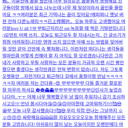
频。
이틀전에 꿈을 꿨는데 너무 일상같은 꿈을꿔서 생생해요 친
구들이랑 방에서 담소 나누는데 너무 제 일상이라서 꿈인줄 몰랐
어요 ㅋㅋ
여러분은 최근 기억나는 꿈이 있어요?
에피파니 옛날 버
젼 전혀 다른노래임ㅋㅋ
已上传照片。
오늘 하루도 고생했어요 여
러분
love U all !!🤘💜
퇴근
지리산 ost 녹음할 때 찍은 거
빌런입니다
:)
모먼트 어케 쓰지.. 오늘도 퇴근
모두 잘 지내시는지.. 긴 글쓰기가
점점 어려워집니다만 영영 쓰지 않으면 아예 쓰는 방법을 잊어버
릴 것만 같아 간만에 슥 펼쳐봅니다. 이런저런 떠다니는 생각들을
얼마만큼 어떻게 전해야 할 지 아직도 잘 모르겠습니다만은 그저
내가 사랑하고 우릴 사랑하는 모든 분들이 가급적 오랜 시간 평안
했으면 좋겠다는 생각만큼은 전혀 변함이 없습니다. 저도 그토록
오랫동안 ...
자전거타고 퇴근하다 길에서 홍철이형 만남ㅋㅋㅋㅋ
ㅋㅋ
자 여러분 저는 간다용~😍 💜💜💜💜💜 다들 즐거운 할로윈
잘 마무리 하셔요 🎃🎃👻👻💜💜💜💜💜💜💜💜
😊
인사가 늦었습
니다아..ㅜㅜ 어제 너무 행복했구우 날 많이 추워지니 감기 조심하
시고오!!! 언넝 봅시다아😘🙃😘🙃
아미한테 고마워하기!!!!🥰😍
🤩💜 오늘 너무 감사했슴다!!🥰😍 우리 직접 만나는 그날까지 ☺
☺😚😚😚 싸랑해요🤗🤗🤗
잘 자요오오오오
오늘 함께해주신 모든
분들 고맙습니다! 아쉬움이 많이 남는 오늘이지만 오랜만에다 여