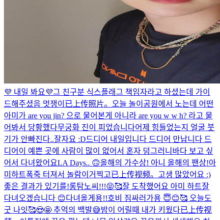
💜 내일 봐요💜
그 친구분 식스플래그 책임자라고 하셨는데 가이
드해주셨음 멋쟁이
已上传照片。
오늘 놀이공원에서 노는데 어떤
아미가 are you jin? 으로 물어본게 아니라 are you w w h? 라고 물
어봐서 당황했다
무궁화 진이 피었습니다
어제 힘들었는지 얼굴 붓
기가 안빠진다..
잘자요 :D
드디어 내일입니다 드디어 만납니다 드
디어
이 예쁜 곳에 사람이 많이 없어서 혼자 덩그러니
바다 보고 싶
어서 다녀왔어요
LA Days.. 🙃
올해의 가수상! 아니 올해의 팬상!
아
미하트
폭죽 터져서 놀람
이거찍고
已上传视频。
고생 많았어요 :)
좋은 결과가 있기를!
롱탐노씨!!!😝🥰
잘 도착했어요 아미 하트
잘
다녀오겠습니다 😊
다녀올게용!!
호비 짐싸러가용 😇😊🥰 오늘도
굿 나잇🥰😍🤩 추억의 백발😅
밤이 어릴때 내가 키웠다
已上传视