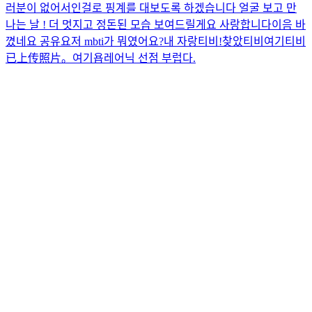
러분이 없어서인걸로 핑계를 대보도록 하겠습니다 얼굴 보고 만
나는 날 ! 더 멋지고 정돈된 모습 보여드릴게요 사랑합니다이
음 바
꼈네요 공유요
저 mbti가 뭐였어요?
내 자랑티비!
찾았티비
여기티비
已上传照片。
여기욥
레어닉 선점 부럽다.