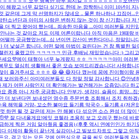
ㅎㅎㅎㅎㅎㅎ 모두 행복한 하루 되시길 ㅎㅎㅎ
ㅎㅎㅎㅎㅎ
오랜만에
이 해왔고 너무 길었다 싶기도 한데 눈 깜짝하니 이미 10년이 지
같은데 그게 막 선명하지가 않네요 .. 물론 하나하나 끄집어...
방탄소년단과 아미의 사랑은 변하지 않는 것이 참 신기합니다 저 
더 찍고 왔어야 했는데.. 죄송한 마음을 ...
아미 여러분들 지민입
 안나는 것 같아요 저도 이제 어른이랍니다 아직 마음은 19때랑 
 어떨까 궁금했었는데...
십 년이면 강산이 변한다더니, 정말입니다
가 더 낯설곤 합니다. 어떤 말에 마법이 걸린다는 건 참 특별한 일
챌린지 올렸고만 ㅋㅋㅋㅋㅋ 민규 후배님 재밌었습니다 :) 그리고 태잌
주세요💜
에이 태형아 너무 늦게왔지 ㅎㅎ ㅋㅋㅋㅋㅋ
아미 여러분 
무도 열심히 생활해서 좋은 모습 보여드리겠습니다! 사랑합니다!!💜 
이 즐겨주셔요 ㅎㅎㅎ 😆 😂 😄
자다 깼는데 꿈에 진이형이랑 윤
때 보러와주신 아미여러분들도 다 정말 정말 감사합니다 😊
안녕
 제가 어떤 사람인지 더 확인해가는 발견해가는 요즘입니다 하
종종 아니 자주 궁금합니다 안부가, 생각이, 슬픔이, 희망...
집
번만 더 보낸다면 보내셨던 영수증 주문번호 조회해서 조치 취하
수육 해먹을 거얌
- 꼬소한 불마요 들기름 막국수 - 들기름 4 (저온
취향껏 하면 될 것 같은데 저는 안 해봄) 다 섞으면 소스 완성 더 
💜 잘 다녀올게요!
에잇 코첼라 조용히 보고 오려구 했는데 바로 알아버
 급하게 찍은 거임 알아줬음 좋겠음) (후훗 역시 연예인인가 하기도 
다 이제야 활동이 끝난게 실감이나고 빌보드차트도 그렇고 아직도 
든요. 겪고 있는 모든 것에 어떤식으로 글을 써도 여러분들께 감