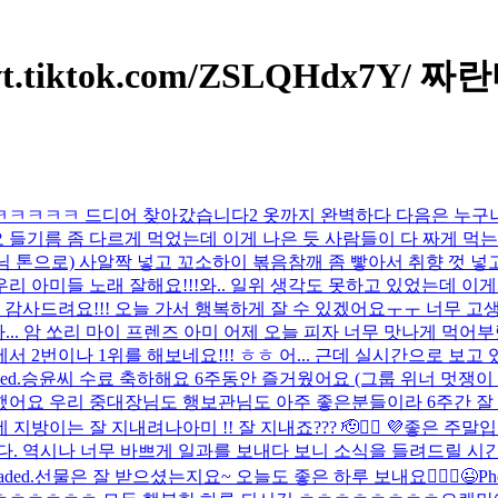
//vt.tiktok.com/ZSLQHdx7Y/ 
 찾아갔습니다2 옷까지 완벽하다 다음은 누구냐 들어와라 #정국 #ju
 들기름 좀 다르게 먹었는데 이게 나은 듯 사람들이 다 짜게 먹는 
용디님 톤으로) 사알짝 넣고 꼬소하이 볶음참깨 좀 빻아서 취향 껏 넣고
.우리 아미들 노래 잘해요!!!
와.. 일위 생각도 못하고 있었는데 이
요!!! 오늘 가서 행복하게 잘 수 있겠어요ㅜㅜ 너무 고생 많았어요!
아... 암 쏘리 마이 프렌즈 아미 어제 오늘 피자 너무 맛나게 
 2번이나 1위를 해보네요!!! ㅎㅎ 어... 근데 실시간으로 보고 
ed.
승윤씨 수료 축하해요 6주동안 즐거웠어요 (그룹 위너 멋쟁이
했어요 우리 중대장님도 행보관님도 아주 좋은분들이라 6주간 잘 
데 지방이는 잘 지내려나
아미 !! 잘 지내죠??? 🫡❤️‍🔥 💜
다. 역시나 너무 바쁘게 일과를 보내다 보니 소식을 들려드릴 시간
aded.
선물은 잘 받으셨는지요~ 오늘도 좋은 하루 보내요🙋🏻‍♂️😉
Ph