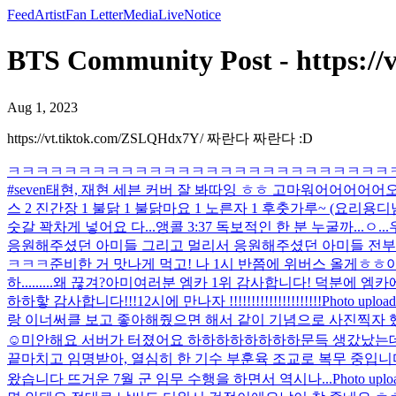
Feed
Artist
Fan Letter
Media
Live
Notice
BTS Community Post - https:
Aug 1, 2023
https://vt.tiktok.com/ZSLQHdx7Y/ 짜란다 짜란다 :D
ㅋㅋㅋㅋㅋㅋㅋㅋㅋㅋㅋㅋㅋㅋㅋㅋㅋㅋㅋㅋㅋㅋㅋㅋㅋㅋㅋㅋㅋㅋㅋㅋ 드디어
#seven
태현, 재현 세븐 커버 잘 봐따잉 ㅎㅎ 고마워어어어어어
오
스 2 진간장 1 불닭 1 불닭마요 1 노른자 1 후춧가루~ (요리
숫갈 꽉차게 넣어요 다...
앵콜 3:37 독보적인 한 분 누굴까...
ㅇ..
응원해주셨던 아미들 그리고 멀리서 응원해주셨던 아미들 전부 감사드려
ㅋㅋㅋ
준비한 거 맛나게 먹고! 나 1시 반쯤에 위버스 올게ㅎㅎ
하.........
왜 끊겨?
아미여러분 엠카 1위 감사합니다! 덕분에 엠카에서
하하핳 감사합니다!!!
12시에 만나자 !!!!!!!!!!!!!!!!!!!!!
Photo upload
랑 이너써클 보고 좋아해줬으면 해서 같이 기념으로 사진찍자 
☺️
미안해요 서버가 터졌어요 하하하하하하하하
문득 생갔났는
끝마치고 임명받아, 열심히 한 기수 부훈육 조교로 복무 중입니
왔습니다 뜨거운 7월 군 임무 수행을 하면서 역시나...
Photo uplo