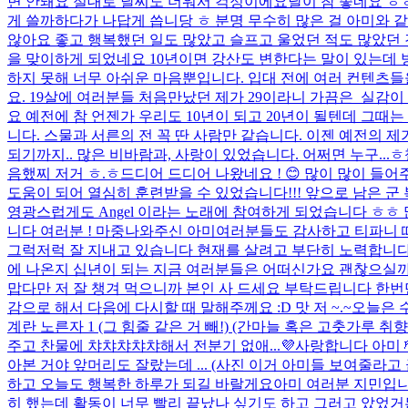
면 안돼요 절대로 날씨도 더워서 걱정이에요
날이 참 좋네요 ㅎ
게 쓸까하다가 나답게 씁니당 ㅎ 분명 무수히 많은 걸 아미와 같
않아요 좋고 행복했던 일도 많았고 슬프고 울었던 적도 많았던 것 
을 맞이하게 되었네요 10년이면 강산도 변한다는 말이 있는데 
하지 못해 너무 아쉬운 마음뿐입니다. 입대 전에 여러 컨텐츠들을 
요. 19살에 여러분들 처음만났던 제가 29이라니 가끔은 실감이
요 예전에 참 언젠가 우리도 10년이 되고 20년이 될텐데 그때는
니다. 스물과 서른의 전 꼭 딴 사람만 같습니다. 이젠 예전의 제
되기까지.. 많은 비바람과, 사랑이 있었습니다. 어쩌면 누구...
ㅎ
음했찌 저거 ㅎ.ㅎ
드디어 드디어 나왔네요 ! 😊 많이 많이 들어
도움이 되어 열심히 훈련받을 수 있었습니다!!! 앞으로 남은 군 복
영광스럽게도 Angel 이라는 노래에 참여하게 되었습니다 ㅎㅎ 많
니다 여러분 ! 마중나와주신 아미여러분들도 감사하고 티파니 
그럭저럭 잘 지내고 있습니다 현재를 살려고 부단히 노력합니다
에 나온지 십년이 되는 지금 여러분들은 어떠신가요 괜찮으실까요 
맙다만 저 잘 챙겨 먹으니까 본인 사 드세요 부탁드립니다 한
감으로 해서 다음에 다시할 때 말해주께요 :D 맛 저 ~.~
오늘은 
계란 노른자 1 (그 힘줄 같은 거 빼!) (간마늘 혹은 고춧가루 
주고 찬물에 챠챠챠챠챠해서 전분기 없애...
💜
사랑합니다 아미 
아본 거야 앞머리도 잘랐는데 ... (사진 이거 아미들 보여줄라고
하고 오늘도 행복한 하루가 되길 바랄게요
아미 여러분 지민입니
히 했는데 활동이 너무 빨리 끝났나 싶기도 하고 그러고 았었거