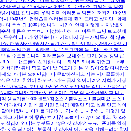
 고기로 간다 🤩🍖
다들 감동적으로 썼구마잉 ... 나는 뭐 어떻
나가버렸네용 ?.? 하나하나 어땠는지 뚜렷하게 기억은 잘 나지
안녕하세요 진입니다 우리 아미 여러분들 덕분에 저희가 10주년
역시 10주년의 컨텐츠들 여러분들께 뭔가 드리고 싶지만.. 함께
니다 ㅎㅎ 와 10주년입니다 시간이 언제 이렇게나 지났을까
비슷한데 몸은 ㅎㅎㅎ.... 이상하긴 하다이 아무튼 그냥 보고싶네
. 무수한 파고가 있었습니다. 기억나지 않는 새벽들이 참 많습
이죠. 한 명사가 대명사가 되기까지. 방탄이 방탄, 아미가 아미가
투 많관뷰... 알라뷰... 너무 오랜만에 듣는다 .. 와 언제 녹
!!! 잘 수료했습니다. 여러분들이 보내주신 편지, 응원 정말 큰
. . . 핸드폰이 신기합니다.... 하하하하
너무 귀엽고 ...
너무
기형이랑 뮤비 찍고 같이 밥 먹으러 가는 꿈 꿨어요
잘 다녀왔습
하세요 여러분 오랜만입니다 무탈하신지요 저는 시시콜콜하게
고싶은 말이 한없이 차오르다가도 금세 잊어버려요 저희가 세상
으로 배달음식 보내지 마세요 주셔도 안 먹을 겁니다 마음은 고
겠습니다 그니까 그만하셔요 ㅎ
이건 그냥 잘 나와서
레시피 너무
압착 생들기름100퍼센트) 참소스 2 불닭소스 1 불닭마요 소스 1
많이 먹어야한다 하면 배로 하면 됩니당 메밀면 먹고 싶은 만큼 삶아
렸네 ... 아미들 대단해 ... 감사해 ... 사랑해 ... 어떻게 알
하고 기분 괜히 좋음) ㅎ..
아참 오늘 비가 많이 오네요! 차 조심
실감이 안나는 부분들이 많은 것 같아요 ㅠㅠ... 준비를 열심
사한 것을 담기에는 부족할 것 같아서 어떤 말을 전해드려야 할지