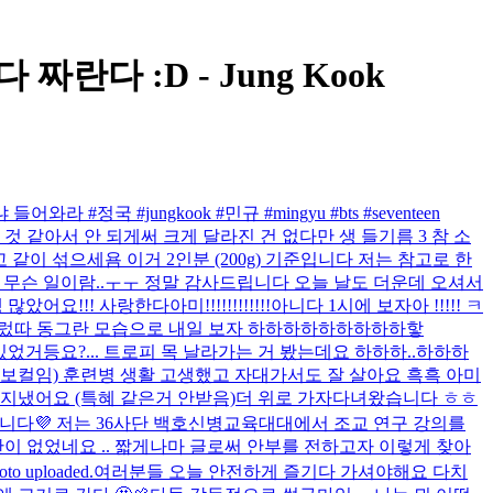
짜란다 짜란다 :D - Jung Kook
ngkook #민규 #mingyu #bts #seventeen
것 같아서 안 되게써 크게 달라진 건 없다만 생 들기름 3 참 소
 같이 섞으세욤 이거 2인분 (200g) 기준입니다 저는 참고로 한
게 무슨 일이람..ㅜㅜ 정말 감사드립니다 오늘 날도 더운데 오셔서
!! 사랑한다아미!!!!!!!!!!!!
아니다 1시에 보자아 !!!!! ㅋ
먹어부렀따 동그란 모습으로 내일 보자 하하하하하하하하하핳
있었거등요?... 트로피 목 날라가는 거 봤는데요 하하하..하하하
 보컬임) 훈련병 생활 고생했고 자대가서도 잘 살아요 흑흑 아미
지냈어요 (특혜 같은거 안받음)
더 위로 가자
다녀왔습니다 ㅎㅎ
좋은 주말입니다💜 저는 36사단 백호신병교육대대에서 조교 연구 강의를
이 없었네요 .. 짧게나마 글로써 안부를 전하고자 이렇게 찾아
oto uploaded.
여러분들 오늘 안전하게 즐기다 가셔야해요 다치