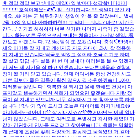
휴 정말 정말 보고싶네요 매일매일 밤마다 생각합니다
아미
!!!!!!!!!! 호석이에요~💕🫡 참...신기합니다 !!!! 생일이 오긴 하
네요...😅 저는 군 복무하면서 생일이 안 올 줄 알았는데... 벌써
2월 18일 입니다 아하하하핫!!! 그 의미는 뭐냐..? 바로! '시간은
간다...' 인거죠 하하하하 너무 신기한 나머지 사족이 좀 길었습
니다. 😅🤣 여튼 군인으로서 보내는 처음이자 마지막 생일...
중
간보고 하겠습니다. 72.5kg 달성 또 오겠습니다. 충성🫡
안녕하
세요 아미들 잘 지내고 계신지요 저도 자대에 와서 잘 적응하
며 지내고 있습니다 떡국도 먹었고 설이라 조금 쉬기도 하며
잘 살고 있답니다 설을 한 번 더 보내야 여러분을 볼 수 있겠지
만 저도 제 시간을 잘 하고 있겠습니다 또다른 배움과 경험의
장이 될 거라 믿고 있습니다. 언제 어디서든 항상 건강하시고
나쁜 일보다 좋은 일들이 훨씬 많으시길 소원하겠습니...
아미
여러분들 설입니다 ! 행복한 설 되시고 올해 한해도 건강히 아
프지말고 행복하기만한 한해가 되었으면 좋겠습니다 저랑 정
국이 잘 지내고 있으니까 너무 걱정마시고 또 찾아오도록 하겠
습니다 ! 맛난거 많이 드시고 오늘은 다이어트 하지마세요😊
아미에게
단결
아미 !!💜 잘 지내시죠??💜🫡 2023년도 이제 얼마
남지 않았습니다. 그래도 여러모로 특별하고 감사한 해였던 거
같아 간단하게 인사를 드리려고 찾아왔습니다. 올해는 명확하
게 군대에 초점을 맞춰 다양하게 활동하고 움직였던 거 같아