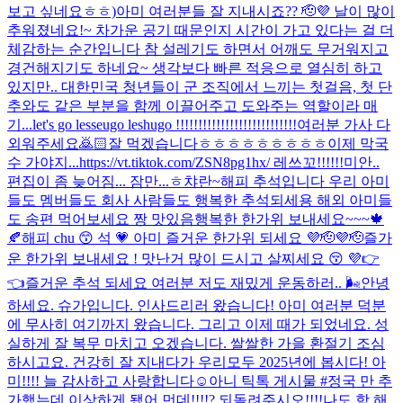
보고 싶네요ㅎㅎ)
아미 여러분들 잘 지내시죠?? 🫡💜 날이 많이
추워졌네요!~ 차가운 공기 때문인지 시간이 가고 있다는 걸 더
체감하는 순간입니다 참 설레기도 하면서 어깨도 무거워지고
경건해지기도 하네요~ 생각보다 빠른 적응으로 열심히 하고
있지만.. 대한민국 청년들이 군 조직에서 느끼는 첫걸음, 첫 단
추와도 같은 부분을 함께 이끌어주고 도와주는 역할이라 매
기...
let's go lesseugo leshugo !!!!!!!!!!!!!!!!!!!!!!!!!!!
여러분 가사 다
외워주세요🙇🏻
잘 먹겠습니다ㅎㅎㅎㅎㅎㅎㅎㅎㅎ
이제 막국
수 가야지...
https://vt.tiktok.com/ZSN8pg1hx/ 레쓰꼬!!!!!!
미안..
편집이 좀 늦어짐... 잠만...ㅎ
챠란~
해피 추석입니다 우리 아미
들도 멤버들도 회사 사람들도 행복한 추석되세용 해외 아미들
도 송편 먹어보세요 짱 맛있음
행복한 한가위 보내세요~~~🍁
🍂
해피 chu 😙 석 💗 아미 즐거운 한가위 되세요 💜🫡💜🫡
즐가
운 한가위 보내세요 ! 맛난거 많이 드시고 살찌세요 😚 💜👉
👈
즐거운 추석 되세요 여러분 저도 재밌게 운동하러.. 🌬
안녕
하세요. 슈가입니다. 인사드리러 왔습니다! 아미 여러분 덕분
에 무사히 여기까지 왔습니다. 그리고 이제 때가 되었네요. 성
실하게 잘 복무 마치고 오겠습니다. 쌀쌀한 가을 환절기 조심
하시고요. 건강히 잘 지내다가 우리모두 2025년에 봅시다! 아
미!!!! 늘 감사하고 사랑합니다☺️
아니 틱톡 게시물 #정국 만 추
가했는데 이상하게 됐어 먼데!!!!? 되돌려주시오!!!!
나도 함 해