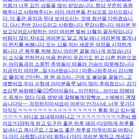
저희가 너무 값진 상들을 많이 받았습니다. 항상 꾸준히 응원
해주시고 사랑해주시는 아미 여러분들 진심으로 감사드립니
다. 더 좋은 음악과 무대 보여드리는 것에 최선을 다하겠습니
다. 다시 한번 감사드리고 사랑합니다 💜
감사합니다 여러분 🫶
보고싶어요
사랑하는 아미 여러분 벌써 11월의 끝자락입니다
바람이 많이 차네요 여러분도 알고 계실 테니 여러분께 짧게나
마 편지를 써봅니다 오는 12월 저는 새로운 여정을 시작하게
됩니다 군 복무를 위해 잠시 여러분 곁을 떠나게 되었습니다
이 소식을 전하면서 마음 한편이 무겁기도 하고 다른 한편으로
는 아미들과의 소중한 추억들이 떠올라 가슴이 따뜻해집니다
지금까지 여러분...
잘 다녀왔습니다 ! 마중나와주셔서 감사해
요 😁
되게 간단한.. 원 팬 파스타.. 근데 또 불닭을 곁들인...
고
생했어요 우리 수험생 아미분들💜 날이 많이 추워졌으니, 감기
조심💜 싸랑해!!😭❤️‍🔥🫡
아미들아... 미안하다... 라이브 망해따
ㅎ 핑계는 없다 다음 생방 때 잘해볼게!
깜빡쓰...ㅎ
에헤이 괜찮
습니다잉~~ 걱정하지마셔요
아 여운이 안가시네..너무 웃기다
아직도
ㅋㅋㅋㅋㅋㅋㅋㅋㅋㅋㅋㅋ
ㅋㅋㅋㅋ 통화 하고 있는뎈
ㅋㅋㅋㅋ 어디로 보내줘야하냐고 ㅋㅋㅋㅋㅋㅋㅋㅋㅋ
준비 됐
어요?
다양하게 하고 있구먼 좋은 하루 돼라 (다양하게 하루를
보내시고 계시군요..! 오늘도 좋은 하루로 마무리되길 바랍니
다 아미 사랑합니다!)
야 뭐하냐 (아미 여러분 뭐하고 계세요?