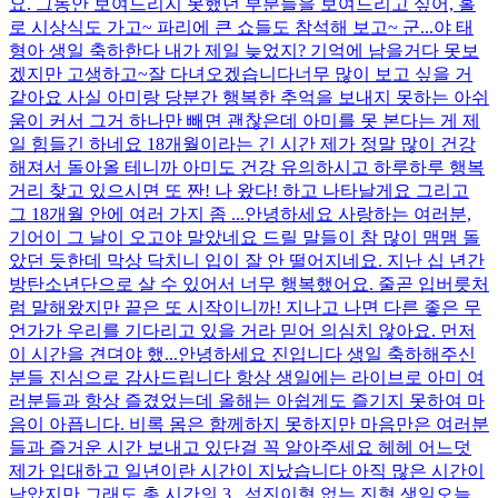
요. 그동안 보여드리지 못했던 부분들을 보여드리고 싶어, 홀
로 시상식도 가고~ 파리에 큰 쇼들도 참석해 보고~ 군...
야 태
형아 생일 축하한다 내가 제일 늦었지? 기억에 남을거다 못보
겠지만 고생하고~
잘 다녀오겠습니다
너무 많이 보고 싶을 거
같아요 사실 아미랑 당분간 행복한 추억을 보내지 못하는 아쉬
움이 커서 그거 하나만 빼면 괜찮은데 아미를 못 본다는 게 제
일 힘들긴 하네요 18개월이라는 긴 시간 제가 정말 많이 건강
해져서 돌아올 테니까 아미도 건강 유의하시고 하루하루 행복
거리 찾고 있으시면 또 짠! 나 왔다! 하고 나타날게요 그리고
그 18개월 안에 여러 가지 좀 ...
안녕하세요 사랑하는 여러분,
기어이 그 날이 오고야 말았네요 드릴 말들이 참 많이 맴맴 돌
았던 듯한데 막상 닥치니 입이 잘 안 떨어지네요. 지난 십 년간
방탄소년단으로 살 수 있어서 너무 행복했어요. 줄곧 입버릇처
럼 말해왔지만 끝은 또 시작이니까! 지나고 나면 다른 좋은 무
언가가 우리를 기다리고 있을 거라 믿어 의심치 않아요. 먼저
이 시간을 견뎌야 했...
안녕하세요 진입니다 생일 축하해주신
분들 진심으로 감사드립니다 항상 생일에는 라이브로 아미 여
러분들과 항상 즐겼었는데 올해는 아쉽게도 즐기지 못하여 마
음이 아픕니다. 비록 몸은 함께하지 못하지만 마음만은 여러분
들과 즐거운 시간 보내고 있단걸 꼭 알아주세요 헤헤 어느덧
제가 입대하고 일년이란 시간이 지났습니다 아직 많은 시간이
남았지만 그래도 총 시간의 3...
석진이형 없는 진형 생일
오늘