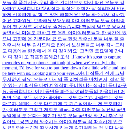
오늘 꼭 푹쉬시구, 우리 좋은 컨디션으로 다시 봐요 오늘도 감
사하고 사랑합니다!💜
입장과 퇴장은 저희가 잘 정리해서 안전
하게 신속하게 잘 할 수 있게 해볼게요! 오늘 와주셔서 감사했
어요 고마워요! 보라해요오💜
우리 아미여러분들 오늘 아리랑
투어 첫 콘서트 너무너무 즐거웠습니다 확실히 팀으로 뭉쳐서
공연하니 마음도 편하고 또 우리 아미여러분들과 한 공간에 있
으니 고향에 온 기분이네요 오늘 현장 와주신 분들 너무 잘 즐
겨주셔서 너무 감사드려요 집에서 보신분들도 너무 감사드리
고 다음에는 현장에서 꼭 다 같이봐요! 그러면 토요일에 만나
서 다 같이 또 점프점프해요! 조심...
I know it’s great to capture
memories on your phones but tonight, when we’re really in the
moment, I’d love for you to put them down for a little while and just
be here with us. Looking into your eyes...
아미! 잠들기 전에 그냥
두서없이 써요! 오늘로 마지막 풀 리허설을 마치면서, 정말 할
수 있는 건 최선을 다하며 열심히 준비했다는 생각이 들더라구
요. 궁금합니다! 이번 공연을 봐주실 여러분들의 반응이요! 어
쩌면 우리 모두 서로가 좋아하는 것도 다르고, 바라보는 것도
다르며, 원하는 것도 다르기에 그 기준점이라는 게 모호하지
만, 여러분도 그렇고 저희도 결국...
아미 여러분들 목요일 공연
당일에 비도 온다는 얘기가 있고 오늘 공연장 와보니 추운 것
같아요 ! 공연보러 와주시는 아미여러분들 꼭 따뜩하게 입으
셔요!! 오버스럽게 따뜻하게 입는게 감기걸리는 것 보다 나을