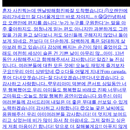
혼자 사진찍는데 맨날방해함진짜
잘 도착했습니다 🫠
오랜만에
파리가네요!!! 잘 다녀올게요!!! 바로 자야지...ㅎ🤤😴
안녕하세
요 오랜만에 편지를 씁니다 ‘누가 누구를 구원한다’는 말을 아
주 좋아하지도, 엄청나게 믿는 편도 아니지만 과분하게도 그런
말을 가끔 듣고 살다보니 저도 당신들께 구해지지 않았나 돌아
보게 되네요. 전보다 더 단순하게, 담백하게 혹은 담대하게 살
아보려 하고 있습니다 감상에 빠지는 순간이 많이 줄었어요 그
래도 여전히 세상이 슬픈 건 기쁜 날이 아무리 많...
아미, 13년
동안 사랑해주시고 함께해주셔서 감사합니다! 알죠? 늘 진심
입니다. 여러분들에 대한 모든 것에! 오늘도 재밌게 즐겨보자
구요!!
우리 아미 상받았네 😊☺️
다들 어떻게 지내?
Foto cargada.
투어 다녀오겟습니다~
잘 다녀오겠습니🫶
다녀오겠습니다 ☺️
감사하고 사랑합니다..💜
우리아미 덕분에 콘서트 삼일동안 너
무 행복했어요 우리 아미들도 행복했길 바래요 진짜 너무너무
고마워요~
오늘도 정말 행복한 공연이었습니다 와주신 아미
여러분들께 감서드리며 내일은 더 좋은 무대를 선보일 수 있게
노력하겠습니더 감사허고 사랑합니다 😍
오늘 궂은 날씨에도
응원해주신 우리 아미여러분들 감사합니다! 더 멋지게 보여드
리고 싶었는데 비가 많이 와서 참 아쉽네요. 그저 잘하고 싶은
게 저희 마음이긴 합니다! 앞으로 더 잘해볼게요!! 아푸지 않게