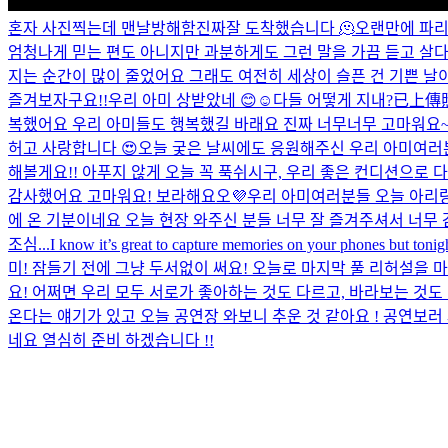
혼자 사진찍는데 맨날방해함진짜
잘 도착했습니다 🫠
오랜만에 파리가
엄청나게 믿는 편도 아니지만 과분하게도 그런 말을 가끔 듣고 살다
지는 순간이 많이 줄었어요 그래도 여전히 세상이 슬픈 건 기쁜 날이 
즐겨보자구요!!
우리 아미 상받았네 😊☺️
다들 어떻게 지내?
已上傳
복했어요 우리 아미들도 행복했길 바래요 진짜 너무너무 고마워요
허고 사랑합니다 😍
오늘 궂은 날씨에도 응원해주신 우리 아미여러분
해볼게요!! 아푸지 않게 오늘 꼭 푹쉬시구, 우리 좋은 컨디션으로 
감사했어요 고마워요! 보라해요오💜
우리 아미여러분들 오늘 아리랑
에 온 기분이네요 오늘 현장 와주신 분들 너무 잘 즐겨주셔서 너무
조심...
I know it’s great to capture memories on your phones but tonigh
미! 잠들기 전에 그냥 두서없이 써요! 오늘로 마지막 풀 리허설을 
요! 어쩌면 우리 모두 서로가 좋아하는 것도 다르고, 바라보는 것도
온다는 얘기가 있고 오늘 공연장 와보니 추운 것 같아요 ! 공연보러
네요 열심히 준비 하겠습니다 !!