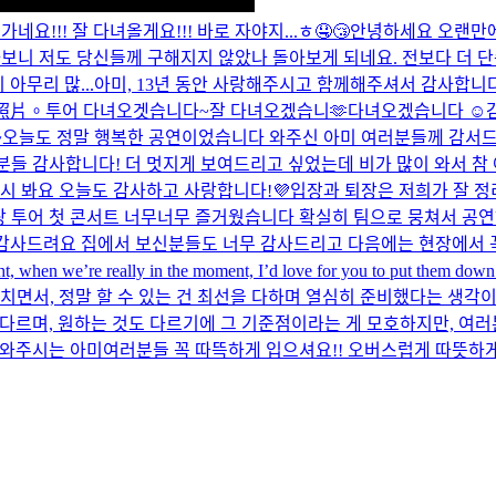
네요!!! 잘 다녀올게요!!! 바로 자야지...ㅎ🤤😴
안녕하세요 오랜만에
보니 저도 당신들께 구해지지 않았나 돌아보게 되네요. 전보다 더 
아무리 많...
아미, 13년 동안 사랑해주시고 함께해주셔서 감사합니다
照片。
투어 다녀오겟습니다~
잘 다녀오겠습니🫶
다녀오겠습니다 ☺️
~
오늘도 정말 행복한 공연이었습니다 와주신 아미 여러분들께 감서드
들 감사합니다! 더 멋지게 보여드리고 싶었는데 비가 많이 와서 참 아
다시 봐요 오늘도 감사하고 사랑합니다!💜
입장과 퇴장은 저희가 잘 정
 투어 첫 콘서트 너무너무 즐거웠습니다 확실히 팀으로 뭉쳐서 공연
 감사드려요 집에서 보신분들도 너무 감사드리고 다음에는 현장에서 꼭
t, when we’re really in the moment, I’d love for you to put them down fo
마치면서, 정말 할 수 있는 건 최선을 다하며 열심히 준비했다는 생
 다르며, 원하는 것도 다르기에 그 기준점이라는 게 모호하지만, 여러분
 와주시는 아미여러분들 꼭 따뜩하게 입으셔요!! 오버스럽게 따뜻하게