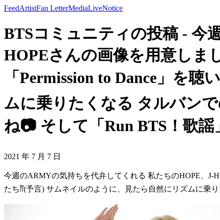
Feed
Artist
Fan Letter
Media
Live
Notice
BTSコミュニティの投稿 - 今
HOPEさんの画像を用意しまし
「Permission to Dan
ムに乗りたくなる タルバン
ね📷 そして「Run BTS！
2021 年 7 月 7 日
今週のARMYの気持ちを代弁してくれる 私たちのHOPE、J-HOPE
たち⁇(予言) サムネイルのように、見たら自然にリズムに乗り