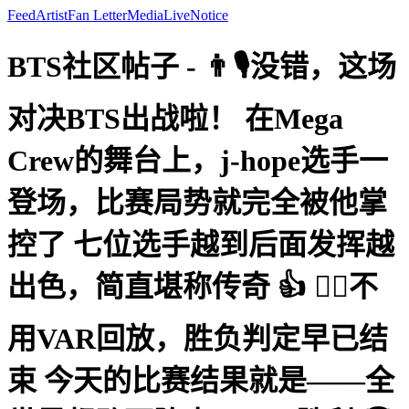
Feed
Artist
Fan Letter
Media
Live
Notice
BTS社区帖子 - 👨🎙️没错，这场
对决BTS出战啦！ 在Mega
Crew的舞台上，j-hope选手一
登场，比赛局势就完全被他掌
控了 七位选手越到后面发挥越
出色，简直堪称传奇 👍 🙋‍♂️不
用VAR回放，胜负判定早已结
束 今天的比赛结果就是——全