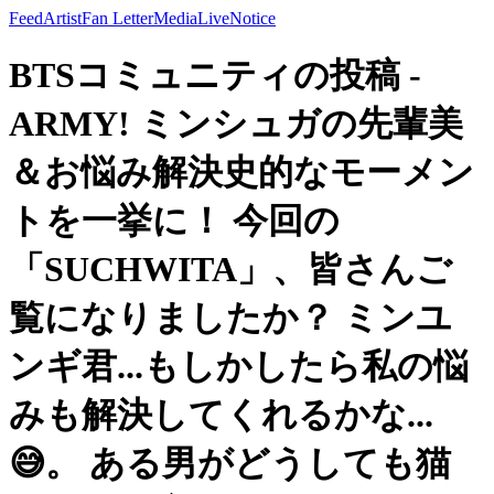
Feed
Artist
Fan Letter
Media
Live
Notice
BTSコミュニティの投稿 -
ARMY! ミンシュガの先輩美
＆お悩み解決史的なモーメン
トを一挙に！ 今回の
「SUCHWITA」、皆さんご
覧になりましたか？ ミンユ
ンギ君...もしかしたら私の悩
みも解決してくれるかな...
😅。 ある男がどうしても猫