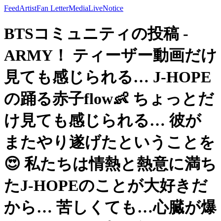
Feed
Artist
Fan Letter
Media
Live
Notice
BTSコミュニティの投稿 -
ARMY！ ティーザー動画だけ
見ても感じられる… J-HOPE
の踊る赤子flow👶 ちょっとだ
け見ても感じられる… 彼が
またやり遂げたということを
😍 私たちは情熱と熱意に満ち
たJ-HOPEのことが大好きだ
から… 苦しくても…心臓が爆