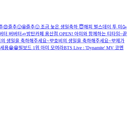
추😍
즐추🙂🤩
즐추🙂
조금 늦은 생일축하 😇
해피 벌스데이 투 미🥳
버터 버버터🧈
방탄카페 용산점 OPEN! 아미와 함께하는 티타임~
끝
비의 생일을 축하해주세요~💜
호비의 생일을 축하해주세요~💜
제가
세용😁😁
빌보드 1위 아미 모여라
BTS Live : 'Dynamite' MV 코멘