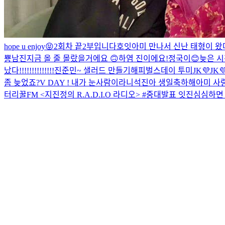
hope u enjoy😝
2회차 끝
2부입니다
호잇
아미 만나서 신난 태형이 왔
뿅
남진
지금 올 줄 몰랐을거에요 🙃
하염 진이에요!
정국이😊
늦은 시
났다!!!!!!!!!!!!!!
진준민~ 샐러드 만들기
해피벌스데이 투미
JK💜
JK
좀 늦었죠?
V DAY !
내가 눈사람이라니
석진아 생일축하해
아미 사
터리
꿀FM <지진정의 R.A.D.I.O 라디오> #중대발표
잇진
심심하면 