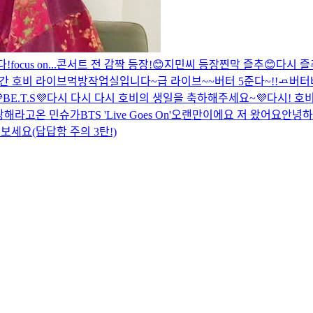
다!
focus on...
콘서트 전 감짝 등장!😊
지민씨 등장
찐막 즐추😊
다시 즐
간 호비 라이브
먹방
작업실입니다~
급 라이브~~
버터 5준다~!!🧈
버터

BE.T.S💜
다시 다시 다시 호비의 생일을 축하해주세요~💜
다시! 호
랑해
라고온 민슈가
BTS 'Live Goes On'
오랜만이에요
저 왔어요
안녕하
보세요(답답함 주의 3탄!)