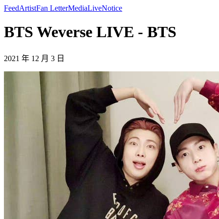
Feed
Artist
Fan Letter
Media
Live
Notice
BTS Weverse LIVE - BTS
2021 年 12 月 3 日