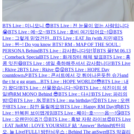
BTS Live : 미니모니 😎
BTS Live : 전 눈물이 없는 사람입니다
😭
BTS Live : 에~오~!
BTS Live : 호비 여기있어요~!😌
BTS
Live : 그렇게 믿었건만...
BTS Live : EAT Jin (with 지민)
BTS
Live : 찐~!
Do you know BTS?
RM - MAP OF THE SOUL :
PERSONA Behind
BTS Live : 감사합니다앙!🐰
BTS 꿀FM 06.13
: Comeback Special
BTS Live : 화개장터 해체 발표
BTS Live : 홍
콩 잇진😆
BTS Live : 생일 축하해주셔서 감사합니다!
BTS Live
: Rkive 2
BTS Live : Rkive 😍😜
BTS Live : HOPE Day
countdown🎉
BTS Live : 콘서트에서 갓 튀어나온듯한 슈가
and
the t ht g gg gram....
BTS Live : HOPE WORLD!😳
BTS Live : 내
가 왔다!
BTS Live : 선물왔습니다~!🐶
BTS Live : 석진이의 생
일!🎂
RM MONO Behind 😎
BTS Live : 다시!
BTS Live: 파리의
밤!😕
BTS Live : JK🐰
BTS Live : ma birthday!😗
BTS Live : 오랜
만
BTS Live : 잠깐 들릴께요!
BTS Live : Happy RM Day!🎂
BTS
Live : 반복된 브이앱게임
BTS Live : 쩨이~호~~~~옵~~!😘
BTS
Live : 오랜만이죠?! 😗
BTS Live : 흑발 자랑 라이브😍
BTS Live
: EAT Jin
RM : LOVE YOURSELF 結 ‘Answer’ Behind
방탄의
오, 늘 Live
[FULL] 방탄늬우스 : Behind The anSwer
BTS 막걸리