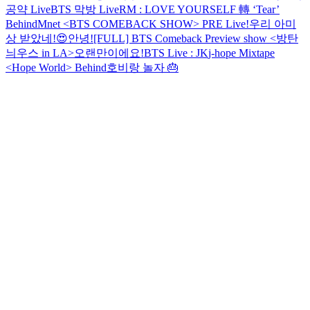
공약 Live
BTS 막방 Live
RM : LOVE YOURSELF 轉 ‘Tear’
Behind
Mnet <BTS COMEBACK SHOW> PRE Live!
우리 아미
상 받았네!😍
안녕!
[FULL] BTS Comeback Preview show <방탄
늬우스 in LA>
오랜만이에요!
BTS Live : JK
j-hope Mixtape
<Hope World> Behind
호비랑 놀자 🎂