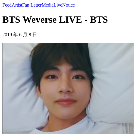
Feed
Artist
Fan Letter
Media
Live
Notice
BTS Weverse LIVE - BTS
2019 年 6 月 8 日