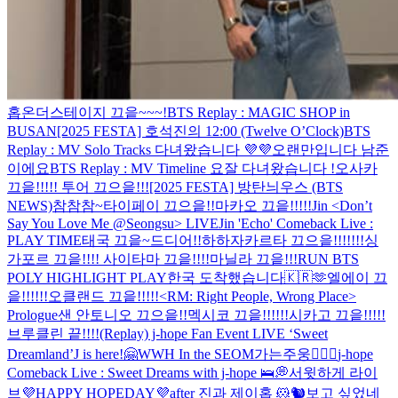
홉온더스테이지 끄읕~~~!
BTS Replay : MAGIC SHOP in
BUSAN
[2025 FESTA] 호석진의 12:00 (Twelve O’Clock)
BTS
Replay : MV Solo Tracks
다녀왔습니다 💜💜
오랜만입니다 남준
이에요
BTS Replay : MV Timeline
요
잘 다녀왔습니다 !
오사카
끄읕!!!!! 투어 끄으읕!!!
[2025 FESTA] 방탄늬우스 (BTS
NEWS)
참참참~
타이페이 끄으읕!!
마카오 끄읕!!!!!
Jin <Don’t
Say You Love Me @Seongsu> LIVE
Jin 'Echo' Comeback Live :
PLAY TIME
태국 끄읕~
드디어!!하하
자카르타 끄으읕!!!!!!!
싱
가포르 끄읕!!!!
사이타마 끄읕!!!!
마닐라 끄읕!!!
RUN BTS
POLY HIGHLIGHT PLAY
한국 도착했습니다🇰🇷🫶
엘에이 끄
읕!!!!!!
오클랜드 끄읕!!!!!
<RM: Right People, Wrong Place>
Prologue
샌 안토니오 끄으읕!!
멕시코 끄읕!!!!!!
시카고 끄읕!!!!!
브루클린 끝!!!!
(Replay) j-hope Fan Event LIVE ‘Sweet
Dreamland’
J is here!🤗
WWH In the SEOM
가는주웅😶‍🌫️🚗
j-hope
Comeback Live : Sweet Dreams with j-hope 🛌💭
서윗하게 라이
브
💜HAPPY HOPEDAY💜
after
진과 제이홉 🐹🐿
보고 싶었네