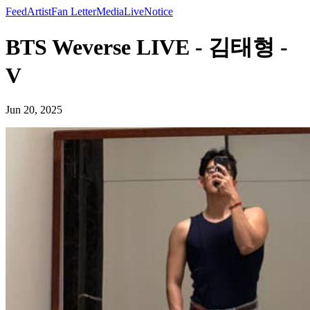
Feed
Artist
Fan Letter
Media
Live
Notice
BTS Weverse LIVE - 김태형 -
V
Jun 20, 2025