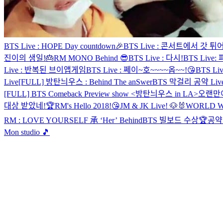
BTS Live : HOPE Day countdown🎉
BTS Live : 콘서트에서 갓
진이의 생일!🎂
RM MONO Behind 😎
BTS Live : 다시!
BTS Live:
Live : 반복된 브이앱게임
BTS Live : 쩨이~호~~~~옵~~!😘
BTS Li
Live
[FULL] 방탄늬우스 : Behind The anSwer
BTS 막걸리 공약 Liv
[FULL] BTS Comeback Preview show <방탄늬우스 in LA>
오랜만
대상 받았네!🏆
RM's Hello 2018!😘
JM & JK Live! 🐶🐰
WORLD WI
RM : LOVE YOURSELF 承 ‘Her’ Behind
BTS 빌보드 수상🏆공약
Mon studio 🎵