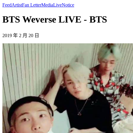
Feed
Artist
Fan Letter
Media
Live
Notice
BTS Weverse LIVE - BTS
2019 年 2 月 20 日