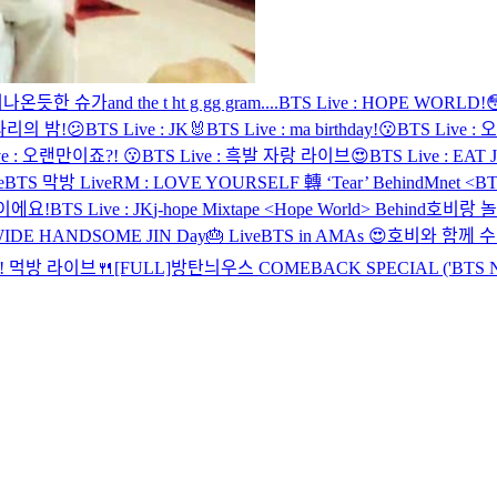
 튀어나온듯한 슈가
and the t ht g gg gram....
BTS Live : HOPE WORLD!
 파리의 밤!😕
BTS Live : JK🐰
BTS Live : ma birthday!😗
BTS Live :
ve : 오랜만이죠?! 😗
BTS Live : 흑발 자랑 라이브😍
BTS Live : EAT J
e
BTS 막방 Live
RM : LOVE YOURSELF 轉 ‘Tear’ Behind
Mnet <B
이에요!
BTS Live : JK
j-hope Mixtape <Hope World> Behind
호비랑 놀
DE HANDSOME JIN Day🎂 Live
BTS in AMAs 😍
호비와 함께 수
! 먹방 라이브🍴
[FULL]방탄늬우스 COMEBACK SPECIAL ('BTS 