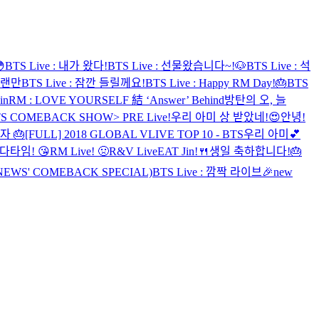

BTS Live : 내가 왔다!
BTS Live : 선물왔습니다~!🐶
BTS Live : 석
 오랜만
BTS Live : 잠깐 들릴께요!
BTS Live : Happy RM Day!🎂
BTS
in
RM : LOVE YOURSELF 結 ‘Answer’ Behind
방탄의 오, 늘
TS COMEBACK SHOW> PRE Live!
우리 아미 상 받았네!😍
안녕!
자 🎂
[FULL] 2018 GLOBAL VLIVE TOP 10 - BTS
우리 아미💕
다타임! 😘
RM Live! 🤢
R&V Live
EAT Jin!🍴
생일 축하합니다!🎂
NEWS' COMEBACK SPECIAL)
BTS Live : 깜짝 라이브🎉
new