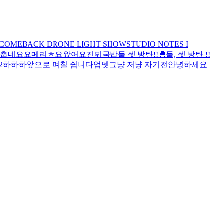
 COMEBACK DRONE LIGHT SHOW
STUDIO NOTES I
춥네요
요
메리
ㅎ
요
왔어요
진뷔국밥
둘 셋 방탄!!🐣
둘, 셋 방탄 !!
2
하하하
앞으로 며칠 쉽니다
업뎃
그냥 저냥 자기전
안녕하세요