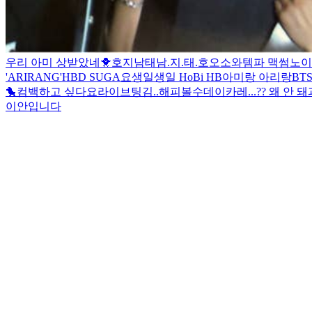
우리 아미 상받았네🐥
호지남태
남.지.태.호
오소와
템파 맥썸노이
'ARIRANG'
HBD SUGA
요
생일생일 HoBi HB
아미랑 아리랑
BTS
🐤
컴백하고 싶다
요
라이브
팅김..
해피볼수데이
카레...
?? 왜 안 돼
이안입니다