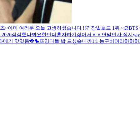
즈~
아미 여러분 오늘 고생하셨습니다 !!
긴장
빌보드 1위 ~
요
BTS
 2026
심심했나봐요
한번더
혼자하기싫어서
ㅎㅎ
연말인사 잠시
yay
과메기 맛있음
🐨🐤
또잉
다들 밥 드셨습니까
1:1 농구
버텨라
하하하