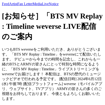
Feed
Artist
Fan Letter
Media
Live
Notice
[お知らせ］「BTS MV Replay
: Timeline weverse LIVE配信
のご案内
いつもBTS weverseをご利用いただき、ありがとうございま
す。 「BTS MV Replay : Timeline」をweverseにて配信いたし
ます。 デビューから今までの時間を記念し、これからも一
緒のBTSとARMYの皆さんにとって特別な時間になるよう
に、「BTS MV Replay : Timeline」ライブストリーミングを
weverseでお届けします！ 本配信は、BTSの歴代のミュージ
ックビデオで行われる予定です。 [配信日時] 2024年6月12日
(水) 午後7時 [配信プラットフォーム] weverse（モバイルアプ
リ、ウェブサイト、TVアプリ） ARMYの皆さんの多くのご
視聴をお待ちしております。 今後ともよろしくお願いいた
します。