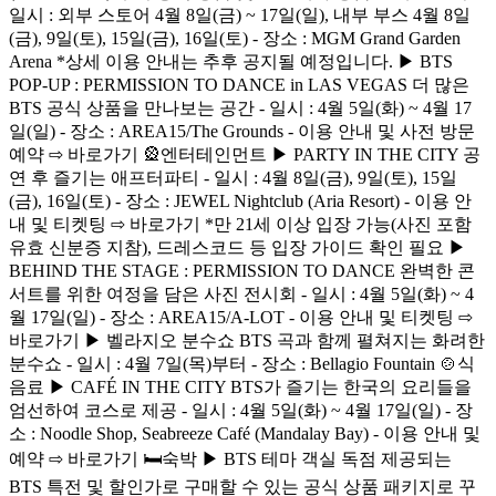
일시 : 외부 스토어 4월 8일(금) ~ 17일(일), 내부 부스 4월 8일
(금), 9일(토), 15일(금), 16일(토) - 장소 : MGM Grand Garden
Arena *상세 이용 안내는 추후 공지될 예정입니다. ▶ BTS
POP-UP : PERMISSION TO DANCE in LAS VEGAS 더 많은
BTS 공식 상품을 만나보는 공간 - 일시 : 4월 5일(화) ~ 4월 17
일(일) - 장소 : AREA15/The Grounds - 이용 안내 및 사전 방문
예약 ⇨ 바로가기 🎡엔터테인먼트 ▶ PARTY IN THE CITY 공
연 후 즐기는 애프터파티 - 일시 : 4월 8일(금), 9일(토), 15일
(금), 16일(토) - 장소 : JEWEL Nightclub (Aria Resort) - 이용 안
내 및 티켓팅 ⇨ 바로가기 *만 21세 이상 입장 가능(사진 포함
유효 신분증 지참), 드레스코드 등 입장 가이드 확인 필요 ▶
BEHIND THE STAGE : PERMISSION TO DANCE 완벽한 콘
서트를 위한 여정을 담은 사진 전시회 - 일시 : 4월 5일(화) ~ 4
월 17일(일) - 장소 : AREA15/A-LOT - 이용 안내 및 티켓팅 ⇨
바로가기 ▶ 벨라지오 분수쇼 BTS 곡과 함께 펼쳐지는 화려한
분수쇼 - 일시 : 4월 7일(목)부터 - 장소 : Bellagio Fountain 🍲식
음료 ▶ CAFÉ IN THE CITY BTS가 즐기는 한국의 요리들을
엄선하여 코스로 제공 - 일시 : 4월 5일(화) ~ 4월 17일(일) - 장
소 : Noodle Shop, Seabreeze Café (Mandalay Bay) - 이용 안내 및
예약 ⇨ 바로가기 🛏숙박 ▶ BTS 테마 객실 독점 제공되는
BTS 특전 및 할인가로 구매할 수 있는 공식 상품 패키지로 꾸