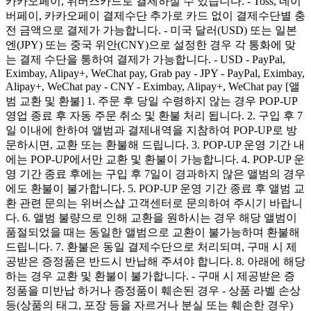
카카오페이, 위버스카드로 결제하실 수 있습니다. - Toss, 네이
버페이, 카카오페이 결제수단 추가로 카드 없이 결제수단별 충
전 금액으로 결제가 가능합니다. - 미국 달러(USD) 또는 일본
엔(JPY) 또는 중국 위안(CNY)으로 설정한 경우 각 통화에 맞
는 결제 수단을 통하여 결제가 가능합니다. - USD - PayPal,
Eximbay, Alipay+, WeChat pay, Grab pay - JPY - PayPal, Eximbay,
Alipay+, WeChat pay - CNY - Eximbay, Alipay+, WeChat pay [앨
범 교환 및 환불] 1. 주문 후 당일 수령하지 않는 경우 POP-UP
영업 종료 후 자동 주문 취소 및 환불 처리 됩니다. 2. 구입 후 7
일 이내에 한하여 앨범과 결제내역을 지참하여 POP-UP로 방
문하시면, 교환 또는 환불해 드립니다. 3. POP-UP 운영 기간 내
에는 POP-UP에서만 교환 및 환불이 가능합니다. 4. POP-UP 운
영 기간 종료 후에는 구입 후 7일이 경과하지 않은 앨범의 경우
에도 환불이 불가합니다. 5. POP-UP 운영 기간 종료 후 앨범 교
환 관련 문의는 위버스샵 고객센터로 문의하여 주시기 바랍니
다. 6. 앨범 불량으로 인해 교환을 원하시는 경우 해당 앨범이
품절되었을 때는 동일한 앨범으로 교환이 불가능하며 환불해
드립니다. 7. 환불은 동일 결제수단으로 처리되며, 구매 시 제
공받은 증정품은 반드시 반납해 주셔야 합니다. 8. 아래에 해당
하는 경우 교환 및 환불이 불가합니다. - 구매 시 제공받은 증
정품을 미반납 하거나 증정품이 훼손된 경우 - 상품 라벨 손상
등(상품의 태그, 포장 등을 자르거나 분실 또는 훼손한 경우)