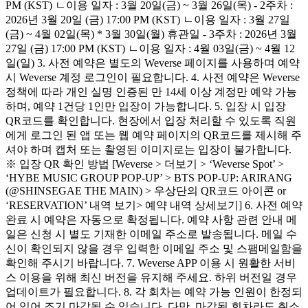
PM (KST) ㄴ이용 일자 : 3월 20일(금) ~ 3월 26일(목) - 2주차 :
2026년 3월 20일 (금) 17:00 PM (KST) ㄴ이용 일자 : 3월 27일
(금) ~ 4월 02일(목) * 3월 30일(월) 휴관일 - 3주차 : 2026년 3월
27일 (금) 17:00 PM (KST) ㄴ이용 일자 : 4월 03일(금) ~ 4월 12
일(일) 3. 사전 예약은 별도의 Weverse 페이지를 사용하며 예약
시 Weverse 계정 로그인이 필요합니다. 4. 사전 예약은 Weverse
정책에 따라 개인 실명 인증된 만 14세 이상 계정만 예약 가능
하며, 예약 1건당 1인만 입장이 가능합니다. 5. 입장 시 입장
QR코드를 확인합니다. 현장에서 입장 처리할 수 있도록 직원
에게 로그인 된 앱 또는 웹 예약 페이지의 QR코드를 제시해 주
셔야 하며 캡처 또는 촬영된 이미지로는 입장이 불가합니다.
※ 입장 QR 확인 방법 [Weverse > 더보기 > ‘Weverse Spot’ >
‘HYBE MUSIC GROUP POP-UP’ > BTS POP-UP: ARIRANG
(@SHINSEGAE THE MAIN) > 우상단의 QR코드 아이콘 or
‘RESERVATION’ 내역 보기> 예약 내역 상세보기] 6. 사전 예약
완료 시 예약은 자동으로 확정됩니다. 예약 사항 관련 안내 메
일은 신청 시 별도 기재한 이메일 주소로 발송됩니다. 메일 수
신이 확인되지 않을 경우 입력한 이메일 주소 및 스팸메일함을
확인해 주시기 바랍니다. 7. Weverse APP 이용 시 원활한 서비
스 이용을 위해 최신 버전을 유지해 주세요. 하위 버전일 경우
업데이트가 필요합니다. 8. 각 회차는 예약 가능 인원이 한정되
어 있어 조기 마감될 수 있습니다. 다만, 마감된 회차라도 취소