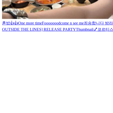
혼밥
👍
👍
One more time
Foooooood
come n see me
죄송합니다 밤라
OUTSIDE THE LINES] RELEASE PARTY
Thumbnail💅
코르티스