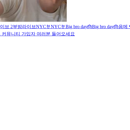
이브 2부
밤라이브
NYC🤘
NYC🤘
Big bro day🎂
Big bro day🎂
음메 
 커뮤니티 가입자 여러분 들어오세요