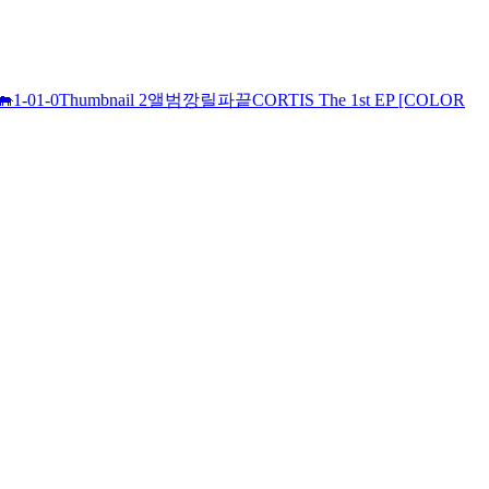
🐃
1-0
1-0
Thumbnail 2
앨범깡
릴파끝
CORTIS The 1st EP [COLOR