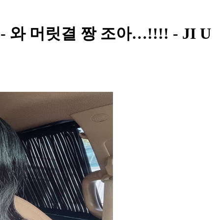
 와 머릿결 짱 조아…!!!! - JI U