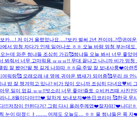
보카…! 저 이거 올렸었나요….?
보카 벌써 2년 전이야..?🥺
귀여운
 차에서 엄청 자다가 인제 일어나쏘 ㅎㅎ 오늘 바람 엄청 부는데도
 오는데 와준 썸냐들 조심히 가깅🥰
썸냐들 오늘 봐서 너무 좋았어
서 봐줘서 너무 고마워용 ㅠㅠㅠ!! 무대 끝나고 나니까 비가 엄청
 클립 잘 봤어?
팔 짱 길게 나와따 ㅎㅎ🤗 주말 잘 보내사룽❤️
아련
 기여워랑🥰 오래오래 내 옆에 귀야운 뱁새가 되어죵🥰
우리 솨 언
 밥 잘 챙겨먹고 있나? 비가 많이 오니까 조심히 다녀요🧡
비 그
아무 일이 없길 ㅠㅠ!!
빗소리 너무 좋아!
즐토 ☺️
비커즈때 사진인데
라니..
8월이다아!!!!❤️ 알차게 보내보쟈❤️🤟🏻
코리아 🥰
한국 무사
!!!
저장이 안된다거? 그럼 다시 올려주께엽❤️
잘자떠?❤️
나다!
ㅎ
찍 눈이 떠졌ㄷㅑ……. 어제도 오늘도… ㅎㅎ 울 썸냐들은 푹 자❤️