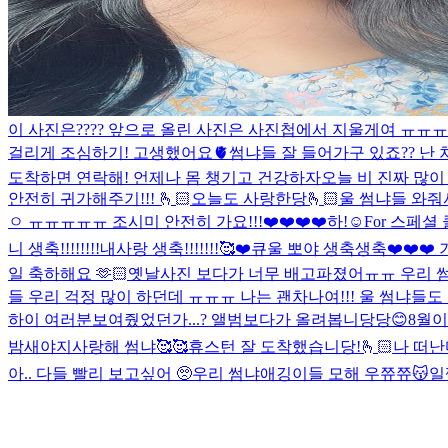
이 사진은???? 앞으로 올린 사진은 사진첩에서 지울게여 ㅠㅠㅠ
걸리게 조심하기! 고생했어요🫀
썸냐들 잘 들어가구 있죠?? 난
도착하면 연락해! 언제나 몸 챙기고 건강하자
오늘 비 진짜 많이
안전히 귀가해주기!!! 🫰🏻오늘도 사랑한당🫰🏻
울 썸냐들 와줘
ㅇ ㅠㅠㅠㅠㅠ 조시미 안전히 가요!!!❤️❤️❤️❤️
하!☺️
For 스페셜
니 생축!!!!!!!!내사랑 생축!!!!!!!🥰❤️큐
울 뽀야 생축생축❤️❤️❤️
일 축하해요 🫶🏻
옛날사진 보다가 너무 배고파졌어ㅠㅠ 우리 썸냐
들 우리 걱정 많이 하던데 ㅠㅠㅠ 나는 괜차나여!!! 울 썸냐들도 
하이 여러분
보여줬었던가...? 앨범보다가 올려봅니당당😊
8월이
밤새야지
사랑해 썸냐🥰🥰
휴스턴 잘 도착했습니당!🫰🏻
나 떠난다
아.. 다들 빨리 보고싶어 🥺
우리 썸냐애깅이들 모해 우쮸쮸😽
일