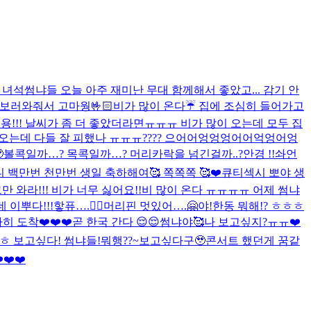
 녀석
썸냐들 오늘 아주 재미난 무대 함께해서 좋았고... 감기 안
 보러와줘서 고마웡🤟🏻
비가 많이 온다☔️ 집에 조심히 들어가고
용!!! 날씨가 좀 더 좋았더라면ㅠㅠㅠ 비가 많이 오는데 모두 집
 오는데 다들 잘 피했나 ㅠㅠㅠ???? 으어어엉엉엉어어억엉어엉

볼콕일까…? 목콕일까…? 머리카락을 넘긴걸까..?
안경 !!
솨언
니 백만번 천만번 생일 축하해여🥰 쪽쪽쪽 🥰❤️
큐티섹시 뽀야 생
만 와라!!! 비가 너무 싫어요!!
비 많이 온다 ㅠㅠㅠㅠ 어제 썸냐
 이뿌다!!!핳
퓨….😮‍💨
머리핀 멋있어….🤗
야!한동 뭐해!? ㅎㅎㅎ
히 도착❤️❤️❤️
곧 한국 간다 😌😌
썸냐야🥰
나 보고싶지?ㅠㅠ❤️
ㅎ 보고싶다! 썸냐들!
뭐행??~보고싶다구🥹
콘서트 했던게 꿈같
❤️❤️