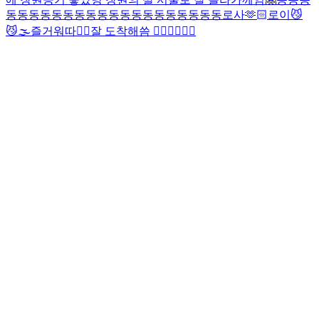
동동동동동동동동동동동동동동동동동동동
로사🫶🏻로이
😼
😼
🌫️
즐거워따❤️‍🔥
잘 도착해씀 ✌🏻✌🏻✌🏻