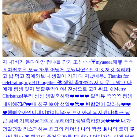
자니?
비가 온다아앙 썸냐들 감기 조심~~~☔️
myaaaaa
헤헿 ㅎㅎ
ㅎ
여러분은 오늘 하루 어떻게 보냈나요? 전 이것저것 정리하
고 밥 먹고 집에와보니 생일이 거의 다 지났네옹.. Thanks for
celebrating my BD together 🤩 생일 축하해줘서 너무 고맙고 나
에게 평생 잊지 못할추억이야! 진심으로 고마워요 ☺️
Merry
Christmas!
우리 싱싱 생일축하행❤️❤️❤️❤️ 알라뷰 쪽쪽쪽 평생
내꺼해🥰🎂❤️
내 칭구 뽀야 생일❤️🥰❤️ 변함없이 알라뷰❤️❤️
❤️
햅삐수아언니데이
하이디라오 브이아피 되시겠다!
최근 당
근 검색 기록
꺆꿍
귀여운 우리아가 생일축하한당❤️❤️❤️ 내가
뎡말뎡말 리스펙하는 최고의 리더님 나의 짝꿍 🫂나의 토끼 🐰
나의 천사 🪽 최고로 즐거운 하루 보내자!!!
어디가는 길에 핑크