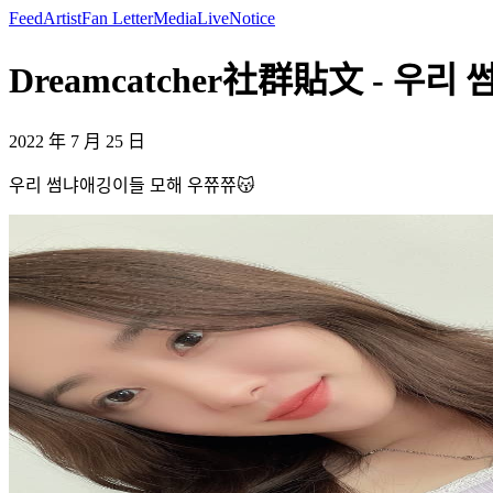
Feed
Artist
Fan Letter
Media
Live
Notice
Dreamcatcher社群貼文 - 우리 
2022 年 7 月 25 日
우리 썸냐애깅이들 모해 우쮸쮸😽