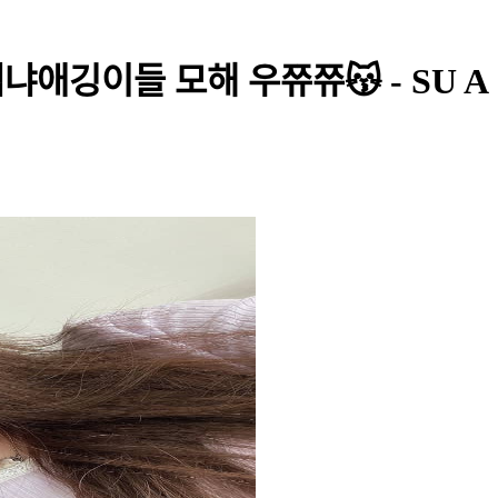
썸냐애깅이들 모해 우쮸쮸😽 - SU A