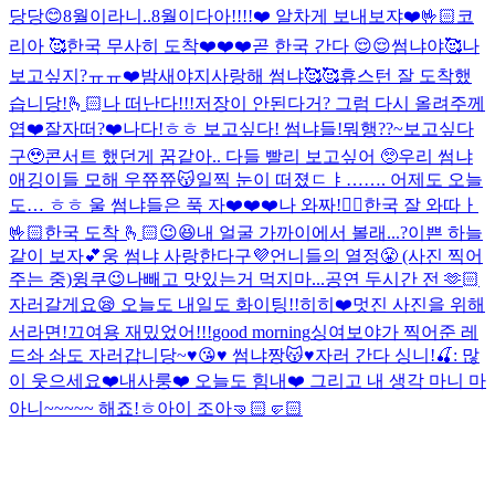
당당😊
8월이라니..
8월이다아!!!!❤️ 알차게 보내보쟈❤️🤟🏻
코
리아 🥰
한국 무사히 도착❤️❤️❤️
곧 한국 간다 😌😌
썸냐야🥰
나
보고싶지?ㅠㅠ❤️
밤새야지
사랑해 썸냐🥰🥰
휴스턴 잘 도착했
습니당!🫰🏻
나 떠난다!!!
저장이 안된다거? 그럼 다시 올려주께
엽❤️
잘자떠?❤️
나다!
ㅎㅎ 보고싶다! 썸냐들!
뭐행??~보고싶다
구🥹
콘서트 했던게 꿈같아.. 다들 빨리 보고싶어 🥺
우리 썸냐
애깅이들 모해 우쮸쮸😽
일찍 눈이 떠졌ㄷㅑ……. 어제도 오늘
도… ㅎㅎ 울 썸냐들은 푹 자❤️❤️❤️
나 와짜!🙋‍♀️
한국 잘 와따ㅏ
🤟🏻
한국 도착 🫰🏻
😉😆
내 얼굴 가까이에서 볼래...?
이쁜 하늘
같이 보자💕
웅 썸냐 사랑한다구💜
언니들의 열정😤 (사진 찍어
주는 중)
윙쿠😉
나빼고 맛있는거 먹지마...
공연 두시간 전 🫶🏻
자러갈게요😪 오늘도 내일도 화이팅!!
히히❤️
멋진 사진을 위해
서라면!
끄여용 재밌었어!!!
good morning
싱여보야가 찍어준 레
드솨 솨도 자러갑니당~♥️😘♥️ 썸냐짱😽♥️
자러 간다 싱니!
🍒: 많
이 웃으세요❤️
내사룽❤️ 오늘도 힘내❤️ 그리고 내 생각 마니 마
아니~~~~~ 해죠!ㅎ
아이 조아🤜🏻🤛🏻