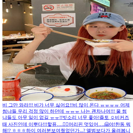
비 그만 와라!!! 비가 너무 싫어요!!
비 많이 온다 ㅠㅠㅠㅠ 어제
썸냐들 우리 걱정 많이 하던데 ㅠㅠㅠ 나는 괜차나여!!! 울 썸
냐들도 아무 일이 없길 ㅠㅠ!!
빗소리 너무 좋아!
즐토 ☺️
비커즈
때 사진인데 이뿌다!!!핳
퓨….😮‍💨
머리핀 멋있어….🤗
야!한동 뭐
해!? ㅎㅎㅎ
하이 여러분
보여줬었던가...? 앨범보다가 올려봅니