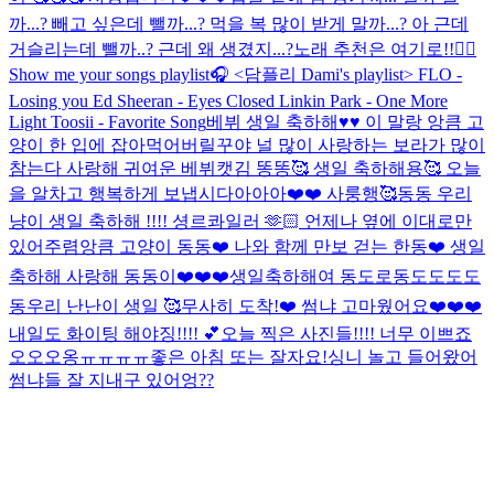
까...? 빼고 싶은데 뺄까...? 먹을 복 많이 받게 말까...? 아 근데
거슬리는데 뺄까..? 근데 왜 생겼지...?
노래 추천은 여기로!!🙋‍♀️
Show me your songs playlist🎧 <담플리 Dami's playlist> FLO -
Losing you Ed Sheeran - Eyes Closed Linkin Park - One More
Light Toosii - Favorite Song
베뷔 생일 축하해♥️♥️ 이 말랑 앙큼 고
양이 한 입에 잡아먹어버릴꾸야 널 많이 사랑하는 보라가 많이
참는다 사랑해 귀여운 베뷔캣
김 똥똥🥰 생일 축하해용🥰 오늘
을 알차고 행복하게 보냅시다아아아❤️❤️ 사룽행🥰
동동 우리
냥이 생일 축하해 !!!! 셩르콰일러 🫶🏻 언제나 옆에 이대로만
있어주렴
앙큼 고양이 동동❤️ 나와 함께 만보 걷는 한동❤️ 생일
축하해 사랑해 동동이❤️❤️❤️
생일축하해여 동도로동도도도도
동
우리 난난이 생일 🥰
무사히 도착!❤️ 썸냐 고마웠어요❤️❤️❤️
내일도 화이팅 해야징!!!! 💕
오늘 찍은 사진들!!!! 너무 이쁘죠
오오오옹ㅠㅠㅠㅠ
좋은 아침 또는 잘자요!
싱니 놀고 들어왔어
썸냐들 잘 지내구 있어엉??