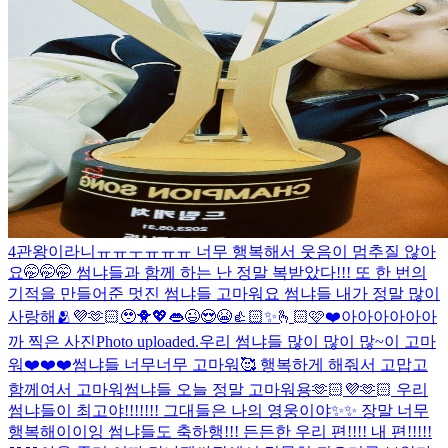
4관왕이라니ㅠㅠㅜㅠㅠㅠ 너무 행복해서 웃음이 멈추질 않아
요🤭🤭🤭 썸냐들과 함께 하는 난 정말 복받았다!!! 또 한 번의
기적을 만들어준 멋진 썸냐들 고마워요 썸냐들 내가 정말 많이
사랑해🫂💜🫶🏻🥹🐥💖👄😉😍😭👍🏻✨🫰🏻🩷❤️
아아아아아아
까 찍은 사진
Photo uploaded.
우리 썸냐들 많이 많이 많~이 고마
워❤️❤️❤️
썸냐들 너무너무 고마워🥰 행복하게 해줘서 고맙고
함께여서 고마워
썸냐들 오늘 정말 고마워용🫶🏻💜🫶🏻 우리
썸냐들이 최고야!!!!!!! 그대들은 나의 영웅이야✨✨ 장말 너무
행복해이이잉 썸냐들도 축하행!!! 든든한 우리 편!!!! 내 편!!!!!