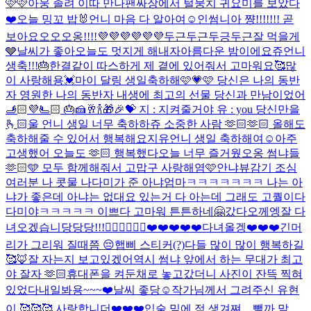
🩷🩷
아웅 졸려 이따 만나
팬싸장에서 털뭉치 귀요미를 보았다
❤️
오늘 밍꼬 밥🐰
언니 마음 다 알아여☺️
인썸니아 쨩!!!!!!! 곧
보아요오오오옹!!!!💜💜💜💜💜💜
두근두근두긍두근
잘 먹을게
🩶
날씨가 좋아
오늘도 멋지게 해내자
아름다운 밤이에요
쥬언니
생축!!!🎂한결같이 따스하게 제 곁에 있어줘서 고마워요🥰많
이 사랑해용💓
마이 달링 생일축하해🩷💗🩷 당신은 나의 동반
자 영원한 나의 동반자 내생에 최고의 선물 당신과 만남이었어
🫸🏻💜🫷🏻 🎂🍰🥂🍾🎁🎉💝 지 : 지켜줄거야 유 : you 당신만을
🫰🏻
울 언니 생일 너무 축하하쥬 소중한 사람 🫶🏻🫶🏻 올해도
축하해줄 수 있어서 행복해요
지유언니 생일 축하해여☺️
아주
고생했어 오늘도 🫶🏻 행복했다
오늘 너무 즐거웠오옹 썸냐들
🫶🏻🩵 모두 함께해줘서 고맙구 사랑해염🩷안냐뷰
감기 조심
여러분 나 콧물 나
다미가 준 아냐엄마ㅋㅋㅋㅋㅋㅋㅋ 나는 아
냐가 좋은데 아냐는 없대요 있는거 다 아는데 그래도 고퀄이다
다미야ㅋㅋㅋㅋㅋ 이쁘다 고마워 튼튼하네🤗
갔다오께엥
잘 다
녀오겠습니당당당!!!🙋🏻‍♀️🙋🏻‍♀️❤️❤️❤️❤️❤️
다녀올겡❤️❤️❤️
긴머
리가 그리워 질때쯤 😔
햅삐 스티커(?)
다들 많이 많이 행복하길
🥰🦊
잘 자는지 보고있겠어
역시 썸냐 앞에서 하는 무대가 최고
야 잘자 🫶🏻
휴대폰을 켜둔채로 놓고갔더니 사진이 잔뜩 찍혀
있었다
내일봐용~~~❤️
날씨 좋당☺️
작가님께서 그려주신 유현
이 🥰🥰🥰 사랑합니더❤️❤️❤️
입술 밑에 점 생겨쪄... 뺄까 말