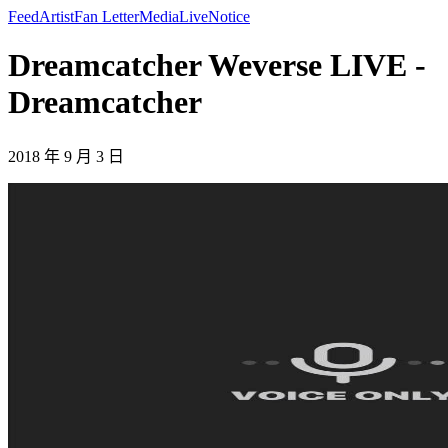
Feed
Artist
Fan Letter
Media
Live
Notice
Dreamcatcher Weverse LIVE -
Dreamcatcher
2018 年 9 月 3 日