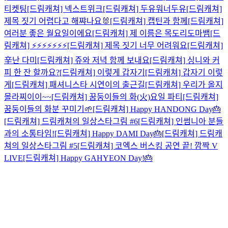
티켓팅
[드림캐쳐] 넥스트위크
[드림캐쳐] 두유워너두유
[드림캐쳐]
제목 짓기 어렵다고 해쨔나요🐰
[드림캐쳐] 캡틴과 함께
[드림캐쳐]
여러분 좋은 월요일이에요
[드림캐쳐] 제 이름은 목도리도마뱀
[드
림캐쳐] ⚡⚡⚡⚡⚡⚡⚡
[드림캐쳐] 제목 짓기 너무 어려워요
[드림캐쳐]
辛난 다미
[드림캐쳐] 쥬와 저녁 함께 보내요
[드림캐쳐] 싱니와 커
피 한 잔 할까요?
[드림캐쳐] 이렇게 갑자기
[드림캐쳐] 갑자기 이렇
게
[드림캐쳐] 패셔니스타 시연이의 출근길
[드림캐쳐] 우리가 올지
몰라찌이이~~
[드림캐쳐] 꿈둥이들의 화(火)요일 파티
[드림캐쳐]
꿈둥이들의 화분 꾸미기🌱
[드림캐쳐] Happy HANDONG Day🎂
[드림캐쳐] 드림캐쳐의 일상스타그림 #6
[드림캐쳐] 인썸니아 분들
과의 소통타임!
[드림캐쳐] Happy DAMI Day🎂
[드림캐쳐] 드림캐
쳐의 일상스타그림 #5
[드림캐쳐] 코엑스 버스킹 공연 끝! 깜짝 V
LIVE
[드림캐쳐] Happy GAHYEON Day!🎂