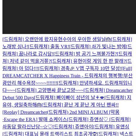
[드림캐쳐] 오랜만에 왔지유현
수아의 우아한 생일날🎂
[드림캐쳐]
노래방 싱나!
[드림캐쳐] 출동 VR!
[드림캐쳐] 솨가 빛나는 밤에
[드
림캐쳐] 꿈나라로 갑시담!
[드림캐쳐] 밤 공기 느껴볼가현?
[드림캐
쳐] 저녁 같이 먹을거쮸?
[드림캐쳐] 유현이랑 게임 한 판 할래?
[드
림캐쳐] 아 덥다!!!
[드림캐쳐] 경축🎉 V앱 구독자 10만 달성!
[Full]
DREAMCATCHER X Happiness Train - 드림캐쳐의 행복행!
부산
광안리 해수욕장~~~~!!!!!!!
[드림캐쳐] 안녕하세요. 드림캐쳐입니
다~~~
[드림캐쳐] 고양팬싸 끝났고양~~~
[드림캐쳐] Dreamcatcher
Debut 500 Days
[드림캐쳐] 빠이빠이 성년의 날⚘💋
[드림캐쳐] 지
유야, 생일축하해🎂
[드림캐쳐] 끝난 게 끝난 게 아닌 팬싸!!
[Replay] Dreamcatcher(드림캐쳐) 2nd MINI ALBUM [악몽
·Escape the ERA] 발매 쇼케이스
[드림캐쳐] 쥬앤싱♡
[드림캐쳐]
솨동담 랄라신난당~☆♡
[드림캐쳐] 쥬앤아이
[드림캐쳐] 유앤싱
[드림캐쳐] 대표님 몰래 트랙리스트 최초공개🙊
[드림캐쳐] 넥스트