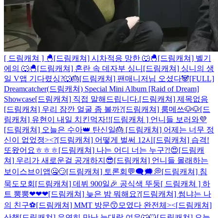
[ 드림캐쳐 ] 🐣
[드림캐쳐] 시차적응 망한 🐺🐣
[드림캐쳐] 벨기
에의 🐺🐣
[드림캐쳐] 혼란 속 데자부 싱니
[드림캐쳐] 싱니의 생
일 V앱 기다렸싱?🐺🎂
[드림캐쳐] 팬매니저님 오셨다🐼
[FULL]
Dreamcatcher(드림캐쳐) Special Mini Album [Raid of Dream]
Showcase
[드림캐쳐] 직접 말해드립니다.
[드림캐쳐] 제목없음
[드림캐쳐] 우리 잠깐 얼굴 좀 볼까?
[드림캐쳐] 룸메쓰🐶🐶
[드
림캐쳐] 유현이 내일 치킨먹자!!
[드림캐쳐 ] 언니들 보러와💜
[드림캐쳐] 오늘은 수아👑 탄신일🎂
[드림캐쳐] 어제는 너무 정
신이 없었졍><?
[드림캐쳐] 어떻게 벌써 12시
[드림캐쳐] 습격!
또왔어요ㅎㅎㅎ
[드림캐쳐] 나는 어디 너는 누구?!😍
[드림캐
쳐] 우리가 새로운걸 공개하지😎
[드림캐쳐] 언니들 몰래하는
보이스브이앱🤐😏
[드림캐쳐] 토론회💬🗨🗯💭
[드림캐쳐] 침
묵도모회
[드림캐쳐] 데뷔 900일🎉 공식색 뚜둥
[ 드림캐쳐 ] 하
트 뽕뽕❤❤❤
[드림캐쳐] 늦은 밤 뭐해요?
[드림캐쳐] 썸냐는 나
의 친구⚽
[드림캐쳐] MMT 방문😙
모였다 완전체><
[드림캐쳐]
산책
[드림캐쳐] 우연히 만난 늑대랑 여우🐺🐱
[드림캐쳐] 오늘