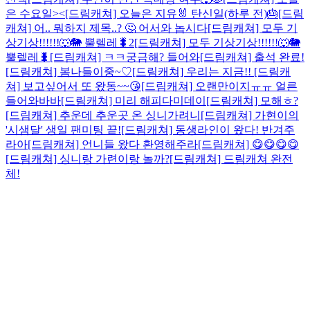
은 수요일><
[드림캐쳐] 오늘은 지유🐰 탄신일(하루 전)🎂
[드림
캐쳐] 어.. 뭐하지 제목..? 🤔 어서와 놉시다
[드림캐쳐] 모두 기
상기상!!!!!!🐺🐘 뿔렐레🐛2
[드림캐쳐] 모두 기상기상!!!!!!🐺🐘
뿔렐레🐛
[드림캐쳐] ㅋㅋ궁금해? 들어와
[드림캐쳐] 출석 완료!
[드림캐쳐] 봄나들이중~♡
[드림캐쳐] 우리는 지금!!
[드림캐
쳐] 보고싶어서 또 왔동~~😘
[드림캐쳐] 오랜만이지ㅠㅠ 얼른
들어와바바
[드림캐쳐] 미리 해피다미데이
[드림캐쳐] 모해ㅎ?
[드림캐쳐] 추운데 추운곳 온 싱니가려니
[드림캐쳐] 가현이의
'시샘달' 생일 팬미팅 끝!
[드림캐쳐] 동생라인이 왔다! 반겨주
라아
[드림캐쳐] 언니들 왔다 환영해주라
[드림캐쳐] 😋😋😋😋
[드림캐쳐] 싱니랑 가련이랑 놀까?
[드림캐쳐] 드림캐쳐 완전
체!