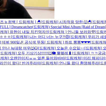
 is 컴백
[ 드림캐쳐 ] 🐣
[드림캐쳐] 시차적응 망한 🐺🐣
[드림캐쳐
[FULL] Dreamcatcher(드림캐쳐) Special Mini Album [Raid of Dream
캐쳐] 유현이 내일 치킨먹자!!
[드림캐쳐 ] 언니들 보러와💜
[드림
요ㅎㅎㅎ
[드림캐쳐] 나는 어디 너는 누구?!😍
[드림캐쳐] 우리가 새
 데뷔 900일🎉 공식색 뚜둥
[ 드림캐쳐 ] 하트 뽕뽕❤❤❤
[드림캐쳐
 만난 늑대랑 여우🐺🐱
[드림캐쳐] 오늘은 수요일><
[드림캐쳐] 
[드림캐쳐] 모두 기상기상!!!!!!🐺🐘 뿔렐레🐛
[드림캐쳐] ㅋㅋ궁금
림캐쳐] 오랜만이지ㅠㅠ 얼른 들어와바바
[드림캐쳐] 미리 해피다
생라인이 왔다! 반겨주라아
[드림캐쳐] 언니들 왔다 환영해주라
[드림