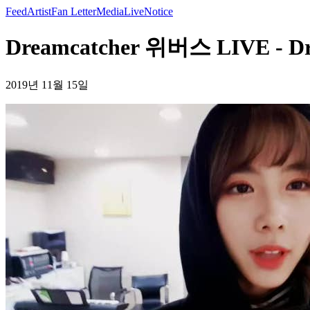
Feed
Artist
Fan Letter
Media
Live
Notice
Dreamcatcher 위버스 LIVE - Dr
2019년 11월 15일