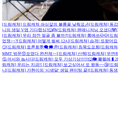
[드림캐쳐] 드림캐쳐 솨싱갛의 볼륨을 낮춰요🎶
[드림캐쳐] 동갑즈
니의 생일 V앱 기다렸싱?🐺🎂
[드림캐쳐] 팬매니저님 오셨다🐼
[드림캐쳐] 우리 잠깐 얼굴 좀 볼까?
[드림캐쳐] 룸메쓰🐶🐶
[드림
었졍><?
[드림캐쳐] 어떻게 벌써 12시
[드림캐쳐] 습격! 또왔어
😏
[드림캐쳐] 토론회💬🗨🗯💭
[드림캐쳐] 침묵도모회
[드림캐쳐]
MMT 방문😙
모였다 완전체><
[드림캐쳐] 산책
[드림캐쳐] 우연히
🤔 어서와 놉시다
[드림캐쳐] 모두 기상기상!!!!!!🐺🐘 뿔렐레🐛2
림캐쳐] 우리는 지금!!
[드림캐쳐] 보고싶어서 또 왔동~~😘
[드
니
[드림캐쳐] 가현이의 '시샘달' 생일 팬미팅 끝!
[드림캐쳐] 동