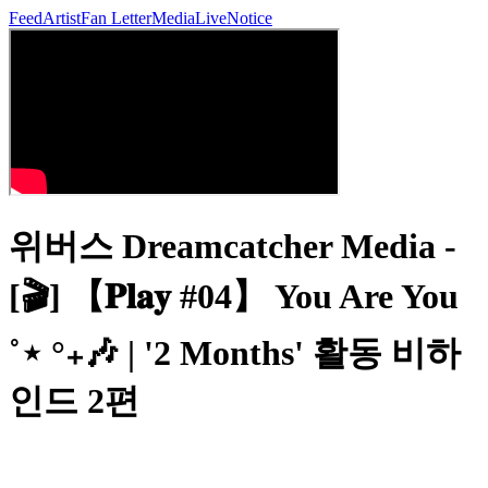
Feed
Artist
Fan Letter
Media
Live
Notice
위버스 Dreamcatcher Media -
[🎬] 【𝐏𝐥𝐚𝐲 #04】 You Are You
˚⋆ °₊🎶 | '2 Months' 활동 비하
인드 2편