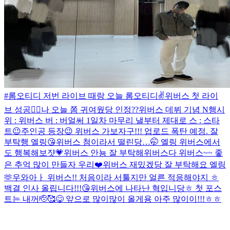
#롬오티디 저번 라이브 때랑 오늘 롬오티디✌️
위버스 첫 라이
브 성공👍🏻
나 오늘 쫌 귀여웠당 인정??
위버스 데뷔 기념 N행시
위 : 위버스 버 : 버얼써 1일차 마무리 낼부터 제대로 스 : 스타
트😉
주인공 등장😉 위버스 가보자구!!! 업로드 폭탄 예정. 잘
부탁행 엘링😘
위버스 첨이라서 떨린당…🤭 엘링 위버스에서
도 행복해보쟛💗
위버스 안뇽 잘 부탁해
위버스다 위버스~~ 좋
은 추억 많이 만들자 우리❤️
위버스 재밌겠당 잘 부탁해요 엘링
🫶
우와아ㅏ 위버스!! 처음이라 서툴지만 얼른 적응해야지 ㅎ
백결 인사 올립니다!!!😘
위버스에 나타난 혁입니당ㅎ 첫 포스
트는 내꺼🫡🥰😋 앞으로 많이많이 올게용 아주 많이이!!!ㅎㅎ