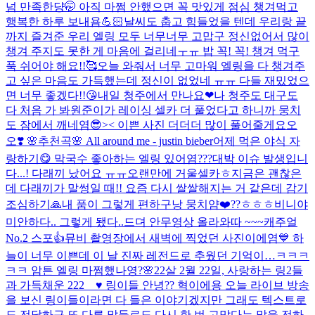
넘 만족한댱🤭 아직 마쩜 안했으면 꼭 맛있게 점심 챙겨먹고
행복한 하루 보내욤💪🏻
날씨도 춥고 힘들었을 텐데 우리랑 끝
까지 즐겨준 우리 엘링 모두 너무너무 고맙구 정신없어서 많이
챙겨 주지도 못한 게 마음에 걸리네ㅜㅠ 밥 꼭! 꼭! 챙겨 먹구
푹 쉬어야 해요!!🥰
오늘 와줘서 너무 고마워 엘링을 다 챙겨주
고 싶은 마음도 가득했는데 정신이 없었네 ㅠㅠ 다들 재밌었으
면 너무 좋겠다!!😘
내일 청주에서 만나요❤
나 청주도 대구도
다 처음 가 봐
원준이가 레이싱 셀카 더 풀었다고 하니까 뭉치
도 잠에서 깨네염😎>< 이쁜 사진 더더더 많이 풀어줄게요오
오❣️ 🌸추천곡🌸 All around me - justin bieber
어제 먹은 야식 자
랑하기😋 막국수 좋아하는 엘링 있어염???
대박 이슈 발생입니
다...! 다래끼 났어요 ㅠㅠ
오랜만에 거울셀카ㅎ
지금은 괜찮은
데 다래끼가 말썽일 때!! 요즘 다시 쌀쌀해지는 거 같은데 감기
조심하기🙏
내 품이 그렇게 편하구낭 뭉치얌❤️??ㅎㅎㅎ
비니야
미안하다.. 그렇게 됐다..
드뎌 안무영상 올라와따 ~~~
캐주얼
No.2 스포👍
뮤비 촬영장에서 새벽에 찍었던 사진이에염💙 하
늘이 너무 이쁜데 이 날 진짜 레전드로 추웠던 기억이…ㅋㅋㅋ
ㅋㅋ 암튼 엘링 마쩜했나영?🌸
22살 2월 22일, 사랑하는 링2들
과 가득채운 222 _ ♥ 링이들 안녕?? 혁이에용 오늘 라이브 방송
을 보신 링이들이라면 다 들은 이야기겠지만 그래도 텍스트로
도 전달하구 또 다른 말들로도 다시 한 번 고맙다는 말을 전하