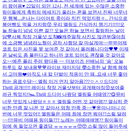
러 왔어용♥ 22일이 되던 12시, 전 세계에 있는 수많은 소중한
링이들에게 축하의 메세지가 울리는 폰을 보면서 진짜 너무너
무 행복...
🎉
나는 다이어트 중이라 치킨 먹었지렁ㅎ.. 간식으로
붕어빵도 먹을 거지렁😚 우리 엘링도 간식까지 챙기기!!!!!
오
늘 하늘이 넘넘 이쁜 걸?? 오늘은 하늘 보면서 힐링하는 날이
댬💙
사복 착장 거울샷 도착📸
캐주얼착 사진도 많관부😘
아침
에 소금빵 념념
라노형이 공차 사줬당 잘 마실게여~~🫶🫶
어제
코트 입은 사진을 못 보여준 것 같아서 올려봅니다앙🖤🖤 이제
곧 날씨도 좀 풀린다고 하니까 코트 입어도 괜찮을 것 같아요
오><
예준 플리 주러 왔다용 ~~ 더보이즈 선배님의 ‘숨’ 오늘
하루도 잘 보내용🤎🤎
라이브 재미지당 🤓
소중한 날 함께 해줘
서 고마웡❤️
아직도 내 칼 단발이 적응이 안 돼..
요새 너무 좋아
하는 음료수댱>< 엘링 이거 먼지 알아욥???ㅇㅅㅇ
드디어
Thrill 공개!!!!! 레이싱 착장 거울샷부터 공개해야징😚
보여줄
려규 찍었지!!🏎️
Thrill 드디어 나왔당 엘링들 어때영??😋
뮤비
너무 멋있게 나왔당ㅎㅎㅎ 엘링들 어떤 것 같아염?? 열심히 준
비한 만큼 잘 나온 것 같아서 엄청 만족 중><💗🌸
아니아니 이
번에 너무 멋있어!! 엘링들은 어때 최애 장면 뭐야??
스릴 달려
~~!!!!
뮤비 어때용 링이들??? 노래는 어때애애앵?? 링이들이
맘에 쏙 들었으면 좋겠당 ㅠㅠㅠㅠㅠ🥺🥺 스릴 많이 들어주세