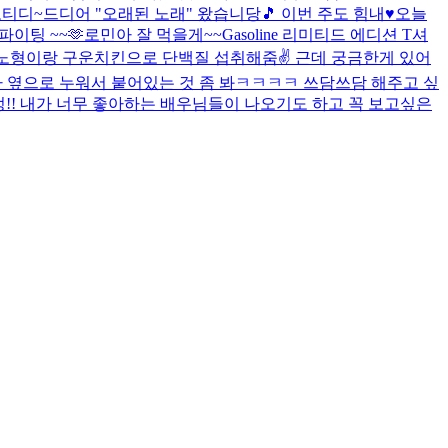
오티디~
드디어 "오래된 노래" 왔습니당🎵 이번 주도 힘내♥
오늘
이팅 ~~🫶
로민아 잘 먹을게~~
Gasoline 리미티드 에디션 T셔
라노형이랑 구운치킨으로 단백질 섭취해줌✌️ 근데 궁금한게 있어
가 옆으로 누워서 붙어있는 것 좀 봐ㅋㅋㅋㅋ 쓰담쓰담 해주고 싶
엉!! 내가 너무 좋아하는 배우님들이 나오기도 하고 꼭 보고싶은