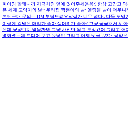
파이팅 할테니까 지금처럼 옆에 있어주세용용:) 항상 고맙고 덕분
은 세계 고양이의 날~ 우리집 짬뽕이의 날~
엘링들 날이 더우니까
츠✨ 구매 문의는 DM 부탁드려요
날씨가 너무 덥다.. 다들 도망가
이렇게 컬넣은 머리가 좋아 생머리가 좋아? 그냥 궁금해서ㅎ 아
은데 냥냥펀치 맞을까봐 그냥 사진만 찍고 도망갔어 그리고 어제 
영화였는데 드디어 보고 왔당!!! 그리고 어제 댓글 222개 공약은