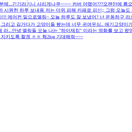
에...
긴기라기니 사리게나쿠~~~~ 커버 어땠어???
오랜만에 롬
 시원한 하루 보내용 저는 더위 피해 카페로 피신;; 그럼 오늘도 파
!!! 에어컨 밑으로
엘링~ 오늘 하루도 잘 보냈어? 난 운동하구 
 그리고 길가다가 고양이들 봤는데 너무 귀여우심.. 애기고양이
라...
안녕 엘링들 오늘 나는 "하이재킹" 이라는 영화를 보고 왔
 지키도록 할겡 ㅎㅎ 혁2log 기대해줘~~~