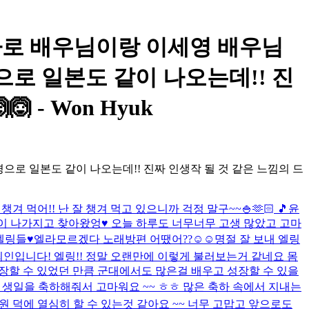
 켄타로 배우님이랑 이세영 배우님
으로 일본도 같이 나오는데!! 진
 - Won Hyuk
으로 일본도 같이 나오는데!! 진짜 인생작 될 것 같은 느낌의 드
겨 먹어!! 난 잘 챙겨 먹고 있으니까 걱정 말구~~🍚🫶🏻 🎵윤
이 많이 나가지고 찾아왔엉♥ 오늘 하루도 너무너무 고생 많았고 고마
엘링들♥
엘라모르겠다 노래방편 어땠어??☺☺
명절 잘 보내 엘링
인입니다! 엘링!! 정말 오랜만에 이렇게 불러보는거 같네요 몸
성장할 수 있었던 만큼 군대에서도 많은걸 배우고 성장할 수 있을
번째 생일을 축하해줘서 고마워요 ~~ ㅎㅎ 많은 축하 속에서 지내는
 덕에 열심히 할 수 있는것 같아요 ~~ 너무 고맙고 앞으로도