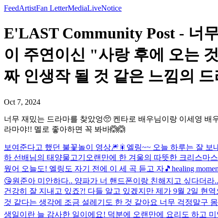
Feed
Artist
Fan Letter
Media
Live
Notice
E'LAST Community Po
이 주연이신 "사랑 후에 오는 
짜 인생작 될 것 같은 느낌의 드라마
Oct 7, 2024
너무 재밌는 드라마를 찾았엉🥺 켄타로 배우님이랑 이세영 배우님
라마야!! 멜로 좋아하면 꼭 봐바🙆🙆
보여준다고 했던 불꽃놀이 영상🎆🎇
엘링~~ 오늘 하루는 잘 보내
하 선배님의 태양물고기
오랜만에 한 겨울의 따뜻한 크리스마스랑 
웠어 오늘도! 엘링도 자기 전에 이 세 곡 듣고 자🎵
healing momen
😘
원준아 미안하다.. 양파가 너 핸드폰이랑 친해지고 싶다더라.
건강히 잘 지내고 있죠?! 다들 알고 있겠지만 제가 9월 2일
것 같다는 생각에 조금 설레기도 한 것 같아요 너무 걱정말구 몸 
생일이란 늘 감사한 일이에요! 덕분에 오랜만에 요리도 하고 미역