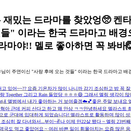
st - 너무 재밌는 드라마를 찾았엉
것들" 이라는 한국 드라마고 배경
야!! 멜로 좋아하면 꼭 봐바🙆🙆
이 주연이신 "사랑 후에 오는 것들" 이라는 한국 드라마고 배경
고 있어~~?? 요즘 기온차가 많이 나니까 감기 조심하고 밥 꼭 잘 챙
Together 그리고 Rain 들었당 ㅎㅎㅎ😄 그래서 엘링 생각
t
내 앨범에서 내가 좋아하는 거 보여줄겡☁️💕
좋은 주말 보내요 
.
혁아 근데 커피 산다고 하고 왜 안삼 ㅋㅋ
안녕하세요 엘라스트 최
 현역으로 군대에 입대하게 되었습니다! 엘라스트로 활동하며 많이 
조심히 잘 다녀와서...
부이~✌️
나 이제 만22살 됐다 ~ 엘링 23
국도 먹고 좋았어요 ~ 여러 바쁜 일이 휘몰아치는 요즘 많은 응원