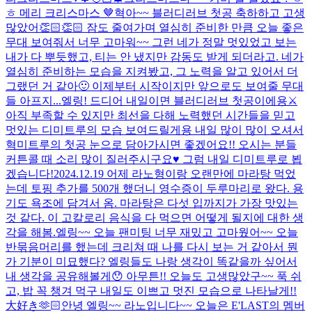
ㅎ 메리 크리스마스 🤎
혁아~~ 블러디러브 첫공 축하하고 고생
많았어👏🏻👏🏻 잠도 줄여가며 열심히 준비한 만큼 오늘 좋은
무대 보여줘서 너무 고마워~~ 그런 네가 정말 멋있었고 보는
내가 다 뿌듯했고, 티는 안 냈지만 감동도 받게 되더라고. 네가
열심히 준비하는 모습을 지켜봤고, 그 노력을 알고 있어서 더
그랬던 거 같아🙂 이제부터 시작이지만 앞으로도 보여줄 무대
들 아프지...
엘링! 드디어 내일이면 블러디러브 첫공이에용⚔️
아직 부족할 수 있지만 최선을 다해 노력했던 시간들을 믿고
멋있는 디미트루의 모습 보여드릴게용 내일 많이 많이 오셔서
혁미트루의 첫공 눈으로 담아가시면 좋겠어요!! 오시는 분들
커튼콜 때 소리 많이 질러주시구요♥ 그럼 내일 디미트루로 뵙
겠습니다!
2024.12.19 어제 라노형이랑 오랜만에 마라탕 먹었
는데 토핑 추가를 500개 했더니 영수증이 두루마리로 왔다. 용
기도 욕조에 담겨서 옴. 마라탕은 다섯 입까지가 가장 맛있는
것 같다. 이 고칼로리 음식을 다 먹으면 어떻게 될지에 대한 생
각을 해봄.
엘링~~ 오늘 팬미팅 너무 재밌고 고마웠어~~ 오늘
반묶음머리를 했는데 크리쳐 때 나를 다시 보는 거 같아서 뭔
가 기분이 미묘했다? 엘링들도 나랑 생각이 똑같을까 싶어서
내 생각을 공유해볼게😯 아무튼!! 오늘도 고생많았구~~ 푹 쉬
고, 밥 꼭 챙겨 먹구 내일도 이쁘고 멋진 모습으로 나타날게!!
大好き🫶🏻
안녕 엘링~~ 라노입니다~~ 오늘은 E'LAST의 멤버