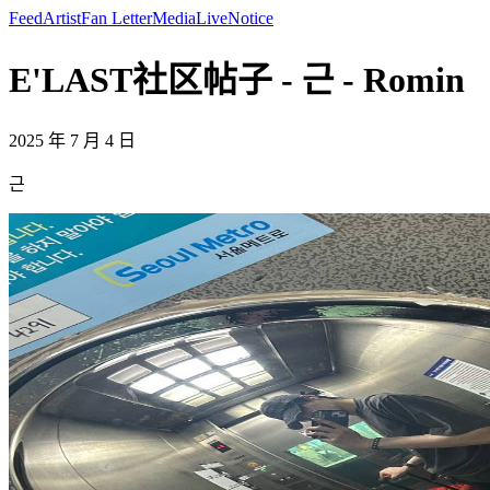
Feed
Artist
Fan Letter
Media
Live
Notice
E'LAST社区帖子 - 근 - Romin
2025 年 7 月 4 日
근