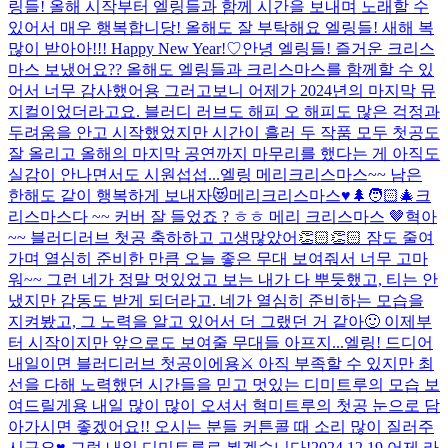
링들! 올해 시작부터 엘링들과 함께 시간을 보내며 노래할 수
있어서 매우 행복합니당! 올해도 잘 부탁해요 엘링들! 새해 복
많이 받아아!!! Happy New Year!♡
안녕 엘링들! 즐거운 크리스
마스 보냈어요?? 올해도 엘링들과 크리스마스를 함께할 수 있
어서 너무 감사했어용 그러고보니 어제가 2024년의 마지막 뮤
지컬이었더라고요. 블러디 러브도 해피 오 해피도 많은 걱정과
두려움을 안고 시작했었지만 시간이 흘러 두 작품 모두 첫공도
잘 올리고 올해의 마지막 공연까지 마무리를 했다는 게 아직도
실감이 안나면서도 시원섭섭...
엘링 메리크리스마스~~ 남은
한해도 같이 행복하게 보내자😻
메리크리스마스♥️🌲🧑🏻‍🎄
크
리스마스다 ~~ 커버 잘 들었죠 ? ㅎㅎ 메리 크리스마스 🤎
혁아
~~ 블러디러브 첫공 축하하고 고생많았어👏🏻👏🏻 잠도 줄여
가며 열심히 준비한 만큼 오늘 좋은 무대 보여줘서 너무 고마
워~~ 그런 네가 정말 멋있었고 보는 내가 다 뿌듯했고, 티는 안
냈지만 감동도 받게 되더라고. 네가 열심히 준비하는 모습을
지켜봤고, 그 노력을 알고 있어서 더 그랬던 거 같아🙂 이제부
터 시작이지만 앞으로도 보여줄 무대들 아프지...
엘링! 드디어
내일이면 블러디러브 첫공이에용⚔️ 아직 부족할 수 있지만 최
선을 다해 노력했던 시간들을 믿고 멋있는 디미트루의 모습 보
여드릴게용 내일 많이 많이 오셔서 혁미트루의 첫공 눈으로 담
아가시면 좋겠어요!! 오시는 분들 커튼콜 때 소리 많이 질러주
시구요♥ 그럼 내일 디미트루로 뵙겠습니다!
2024.12.19 어제 라