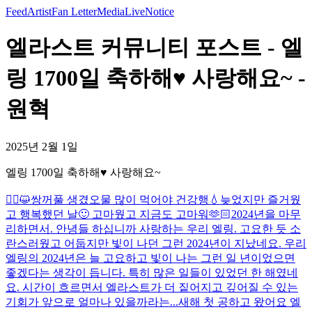
Feed
Artist
Fan Letter
Media
Live
Notice
엘라스트 커뮤니티 포스트 - 엘
링 1700일 축하해♥ 사랑해요~ -
원혁
2025년 2월 1일
엘링 1700일 축하해♥ 사랑해요~
🙇‍♂️😺
쌍꺼풀 생겼오
물 많이 먹어야 건강행💧
늦었지만 즐거웠
고 행복했던 날🙂 고마웠고 지금도 고마워🫶🏻
2024년을 마무
리하면서. 안녕들 하십니까 사랑하는 우리 엘링. 고요한 듯 소
란스러웠고 어둡지만 빛이 나던 그런 2024년이 지났네요. 우리
엘링의 2024년은 늘 고요하고 빛이 나는 그런 일 년이었으면
좋겠다는 생각이 듭니다. 특히 많은 일들이 있었던 한 해였네
요. 시간이 흐르면서 엘라스트가 더 짙어지고 깊어질 수 있는
기회가 앞으로 얼마나 있을까라는...
새해 첫 공하고 왔어요 엘