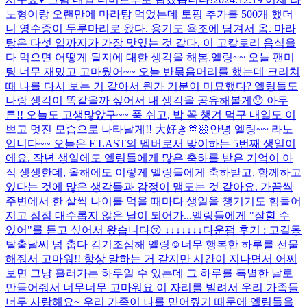
노형이랑 오랜만에 마라탕 먹었는데 토핑 추가를 500개 했더
니 영수증이 두루마리로 왔다. 용기도 욕조에 담겨서 옴. 마라
탕은 다섯 입까지가 가장 맛있는 것 같다. 이 고칼로리 음식을
다 먹으면 어떻게 될지에 대한 생각을 해봄.
엘링~~ 오늘 팬미
팅 너무 재밌고 고마웠어~~ 오늘 반묶음머리를 했는데 크리쳐
때 나를 다시 보는 거 같아서 뭔가 기분이 미묘했다? 엘링들도
나랑 생각이 똑같을까 싶어서 내 생각을 공유해볼게😯 아무
튼!! 오늘도 고생많았구~~ 푹 쉬고, 밥 꼭 챙겨 먹구 내일도 이
쁘고 멋진 모습으로 나타날게!! 大好き🫶🏻
안녕 엘링~~ 라노
입니다~~ 오늘은 E'LAST의 멤버로서 맞이하는 5번째 생일이
에요. 작년 생일에도 엘링들에게 많은 축하를 받은 기억이 아
직 생생한데, 올해에도 이렇게 엘링들에게 축하받고, 함께하고
있다는 것에 많은 생각들과 감정이 맴도는 것 같아요. 가끔씩
주변에서 한 살씩 나이를 먹을 때마다 생일을 챙기기도 힘들어
지고 점점 대수롭지 않은 날이 되어가...
엘링들에게 "잘할 수
있어"를 듣고 싶어서 왔습니다😚 ↓↓↓↓↓↓↓
다운펌 후기 : 고길동
탈출
날씨 넘 춥다 감기조심해 엘링☺️
너무 행복한 하루를 선물
해줘서 고마워!! 항상 말하는 거 같지만 시간이 지나면서 어찌
보면 그냥 흘러가는 하루일 수 있는데 그 하루를 특별한 날로
만들어줘서 너무너무 고마워요 이 자리를 빌려서 우리 가족들
너무 사랑해요~ 우리 가족이 나를 믿어줬기 때문에 엘링들을