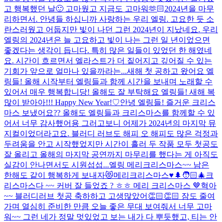
고 행복했던 날🙂 고마웠고 지금도 고마워🫶🏻
2024년을 마무
리하면서. 안녕들 하십니까 사랑하는 우리 엘링. 고요한 듯 소
란스러웠고 어둡지만 빛이 나던 그런 2024년이 지났네요. 우리
엘링의 2024년은 늘 고요하고 빛이 나는 그런 일 년이었으면
좋겠다는 생각이 듭니다. 특히 많은 일들이 있었던 한 해였네
요. 시간이 흐르면서 엘라스트가 더 짙어지고 깊어질 수 있는
기회가 앞으로 얼마나 있을까라는...
새해 첫 공하고 왔어요 엘
링들! 올해 시작부터 엘링들과 함께 시간을 보내며 노래할 수
있어서 매우 행복합니당! 올해도 잘 부탁해요 엘링들! 새해 복
많이 받아아!!! Happy New Year!♡
안녕 엘링들! 즐거운 크리스
마스 보냈어요?? 올해도 엘링들과 크리스마스를 함께할 수 있
어서 너무 감사했어용 그러고보니 어제가 2024년의 마지막 뮤
지컬이었더라고요. 블러디 러브도 해피 오 해피도 많은 걱정과
두려움을 안고 시작했었지만 시간이 흘러 두 작품 모두 첫공도
잘 올리고 올해의 마지막 공연까지 마무리를 했다는 게 아직도
실감이 안나면서도 시원섭섭...
엘링 메리크리스마스~~ 남은
한해도 같이 행복하게 보내자😻
메리크리스마스♥️🌲🧑🏻‍🎄
크
리스마스다 ~~ 커버 잘 들었죠 ? ㅎㅎ 메리 크리스마스 🤎
혁아
~~ 블러디러브 첫공 축하하고 고생많았어👏🏻👏🏻 잠도 줄여
가며 열심히 준비한 만큼 오늘 좋은 무대 보여줘서 너무 고마
워~~ 그런 네가 정말 멋있었고 보는 내가 다 뿌듯했고, 티는 안