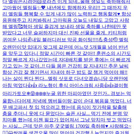
다 엘링
손시려어🐹
로라즈 이게 되네..
올해 생일도 축하해줘서
고마웠어 엘링들✨💖 내년에도 함께하자 우리!! 그 때까지 우
리 엘링들 행복할 수 있게 내가 많이 노력하고 행동할게♥ 항상
응원해주고 지켜봐줘서 고마워용 오늘도 내일도 고맙고 사랑
해 엘링🥰
혁아 생일 즐겁게 보내라 생일 축하를 나한테만 못
받았다고 너무 슬퍼하지마 대신 진짜 선물을 줄게. 키티처럼
귀여운 나임✌️
내일 블러디러브 막공 화이팅!!!!💪
충성🫡 엘링
오랜만이얏 입대가 엊그제 같은데 어느덧 5개월을 넘어 반년
을 앞두고 있다니 정말 시간이 빠른 것 같아!! 훈련소의 시간도
정말 빠르게 지나갔었는데 자대배치를 받은 후에는 더 빠르게
가고 있는 것 같아..!! 다들 몸은 건강히 잘 지내지!? 추운 날씨
항상 건강 잘 챙기면서 지내야 하구 밥도 잘 챙겨 먹어야 해!!
나는 살이 찐다 찐다...
엘링 삿포로 다녀오겠습니당 오랜만에
아침 먹었다👍👍 라노형이 후식 아이스크림 사줌👍👍
결이형
아리가토오❄😝
❄️❄️❄️
누굴 위한 마피아였던 것인가.. 경보는 억
울합니다
어제 저녁에 멤버들이랑 같이 순대 볶음을 먹었다. 너
무 배고파서 첫 입 먹으려고 했는데 음식이 젓가락을 탈출해
춤을 추더니 옷에 다 묻었다는 슬픈 사실... 먹기 전에 분명 앞
치마를 했는데 이젠 필요가 없어져서 그냥 앞치마 벗고 먹었다
는 사실... 근데 맛은 아주 굿굿
엘링 1700일 축하해♥ 사랑해요~
🙇‍♂️😺
쌍꺼풀 생겼오
물 많이 먹어야 건강행💧
늦었지만 즐거웠