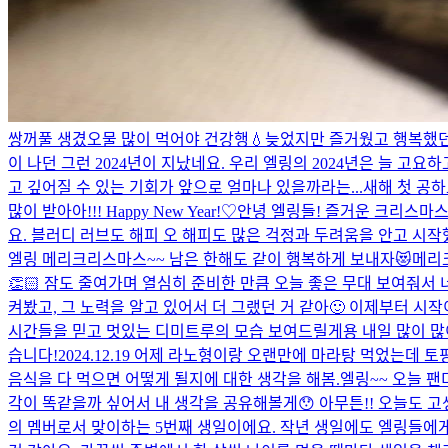
쌍꺼풀 생겼오
물 많이 먹어야 건강행💧
늦었지만 즐거웠고 행복했던 
이 나던 그런 2024년이 지났네요. 우리 엘링의 2024년은 늘 고
고 깊어질 수 있는 기회가 앞으로 얼마나 있을까라는...
새해 첫 공하
많이 받아아!!! Happy New Year!♡
안녕 엘링들! 즐거운 크리스마스
요. 블러디 러브도 해피 오 해피도 많은 걱정과 두려움을 안고 시작
엘링 메리크리스마스~~ 남은 한해도 같이 행복하게 보내자😻
메리크
👏🏻 잠도 줄여가며 열심히 준비한 만큼 오늘 좋은 무대 보여줘서 
켜봤고, 그 노력을 알고 있어서 더 그랬던 거 같아🙂 이제부터 시작
시간들을 믿고 멋있는 디미트루의 모습 보여드릴게용 내일 많이 많이
습니다!
2024.12.19 어제 라노형이랑 오랜만에 마라탕 먹었는데 
음식을 다 먹으면 어떻게 될지에 대한 생각을 해봄.
엘링~~ 오늘 팬
각이 똑같을까 싶어서 내 생각을 공유해볼게😯 아무튼!! 오늘도 고생
의 멤버로서 맞이하는 5번째 생일이에요. 작년 생일에도 엘링들에게