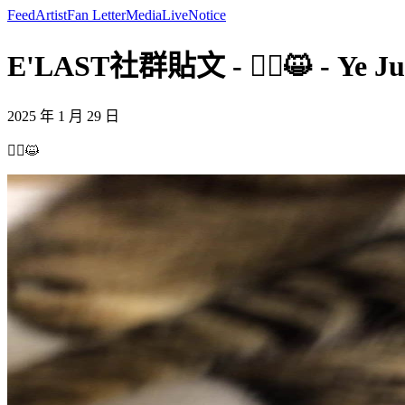
Feed
Artist
Fan Letter
Media
Live
Notice
E'LAST社群貼文 - 🙇‍♂️😺 - Ye J
2025 年 1 月 29 日
🙇‍♂️😺