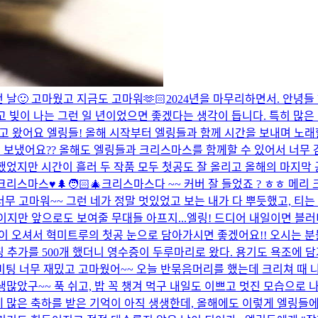
날🙂 고마웠고 지금도 고마워🫶🏻
2024년을 마무리하면서. 안녕
요하고 빛이 나는 그런 일 년이었으면 좋겠다는 생각이 듭니다. 특히 
고 왔어요 엘링들! 올해 시작부터 엘링들과 함께 시간을 보내며 노래할
 보냈어요?? 올해도 엘링들과 크리스마스를 함께할 수 있어서 너무
했었지만 시간이 흘러 두 작품 모두 첫공도 잘 올리고 올해의 마지막
리스마스♥️🌲🧑🏻‍🎄
크리스마스다 ~~ 커버 잘 들었죠 ? ㅎㅎ 메리 
너무 고마워~~ 그런 네가 정말 멋있었고 보는 내가 다 뿌듯했고, 티
이지만 앞으로도 보여줄 무대들 아프지...
엘링! 드디어 내일이면 블러
 오셔서 혁미트루의 첫공 눈으로 담아가시면 좋겠어요!! 오시는 분
토핑 추가를 500개 했더니 영수증이 두루마리로 왔다. 용기도 욕조에 
미팅 너무 재밌고 고마웠어~~ 오늘 반묶음머리를 했는데 크리쳐 때 
많았구~~ 푹 쉬고, 밥 꼭 챙겨 먹구 내일도 이쁘고 멋진 모습으로 나
 많은 축하를 받은 기억이 아직 생생한데, 올해에도 이렇게 엘링들