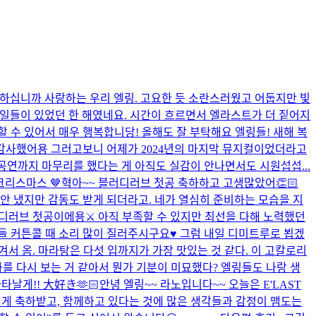
들 하십니까 사랑하는 우리 엘링. 고요한 듯 소란스러웠고 어둡지만 빛
많은 일들이 있었던 한 해였네요. 시간이 흐르면서 엘라스트가 더 짙어지
 수 있어서 매우 행복합니당! 올해도 잘 부탁해요 엘링들! 새해 복
 감사했어용 그러고보니 어제가 2024년의 마지막 뮤지컬이었더라고
 공연까지 마무리를 했다는 게 아직도 실감이 안나면서도 시원섭섭...
크리스마스 🤎
혁아~~ 블러디러브 첫공 축하하고 고생많았어👏🏻
는 안 냈지만 감동도 받게 되더라고. 네가 열심히 준비하는 모습을 지
디러브 첫공이에용⚔️ 아직 부족할 수 있지만 최선을 다해 노력했던
들 커튼콜 때 소리 많이 질러주시구요♥ 그럼 내일 디미트루로 뵙겠
담겨서 옴. 마라탕은 다섯 입까지가 가장 맛있는 것 같다. 이 고칼로리
나를 다시 보는 거 같아서 뭔가 기분이 미묘했다? 엘링들도 나랑 생
타날게!! 大好き🫶🏻
안녕 엘링~~ 라노입니다~~ 오늘은 E'LAST
에게 축하받고, 함께하고 있다는 것에 많은 생각들과 감정이 맴도는