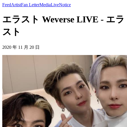
Feed
Artist
Fan Letter
Media
Live
Notice
エラスト Weverse LIVE - エラ
スト
2020 年 11 月 20 日