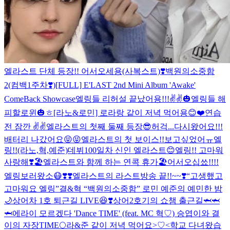
엘라스트 단체 등장!! 어서오세용(사복스트)❣️
백원의소중함
2(컴백1주차❣️)
[FULL] E'LAST 2nd Mini Album 'Awake'
ComeBack Showcase
엘링들 리허설 끝났어용!!!✌️✌️
🎃엘링들 해
피할로윈🎃ㅎ
[라노&로민] 로라랑 같이 저녁 먹어용😊❤️
연습
전 잠깐 ✌️✌️
엘라스트의 첫째 둘째 등장😎
허걱...다시왔어요!!!
배터리 나갔어요😝😝
엘라스트의 첫 보이스!!보고싶었어ㅠ엘
링!!(라노,혁,예준)
데뷔100일차 신인 엘라스트😊엘링!! 고마워
사랑해❣️
🏖엘라스트와 함께 하는 연콕 휴가🏖
어서오십쑈!!!!
엘링보러왔소😷❣️❣️
엘라스트의 라스트방송 끝!!~~❣️“고생했고
고마워요 엘링”
결&혁 “백원의소중함”
로민 예준의 예민한 밤
🌙
상어차 1호 퇴근길 LIVE😆❣️
상어2호기의 쇼챔 출근길🦈🦈
🦈
에라이 모르겠다 'Dance TIME' (feat. MC 혁♡)
승엽이와 결
이의 자장TIME🌕
라&준 같이 저녁 먹어요>♡<
학교 다녀왔습