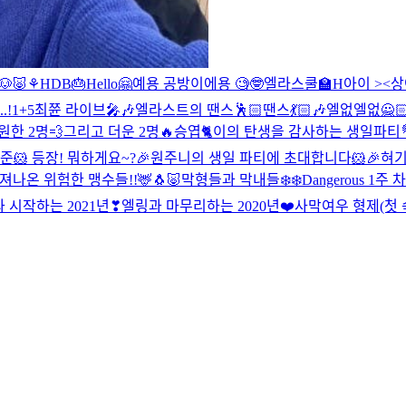
🐶🐷⚘
HDB🎂
Hello🤗
예용 공방이에용 🧐🤓
엘라스쿨🏫
H아이 ><
상
.!
1+5
최쮼 라이브🎤🎶
엘라스트의 땐스🕺🏻땐스💃🏻🎶
엘없엘없🙅
원한 2명💨그리고 더운 2명🔥
승엽🐈이의 탄생을 감사하는 생일파티
준🐹 등장! 뭐하게요~?
🎉원주니의 생일 파티에 초대합니다🐹🎉
혀기
나온 위험한 맹수들!!🦌🐧🐷
막형들과 막내들❄️❄️
Dangerous 1주 
 시작하는 2021년❣
엘링과 마무리하는 2020년❤️
사막여우 형제(첫 