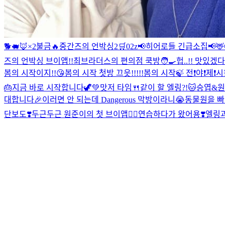
🐕🐖🦊×2
불금🔥
중간즈의 언박싱2🛒
02z
📢히어로들 긴급소집📢
🦌
즈의 언박싱 브이앱!!
최브라더스의 편의점 쿡방🧑‍🍳
헙..!! 맛있겠다.
봄의 시작이지!!😘
봄의 시작 첫방 끄읏!!!!!
봄의 시작🍃 전❗️야❗️제❗️
시
🎂지금 바로 시작합니다🦖💚
맛저 타임🍴같이 할 엘링?!
🐱승엽&원
대합니다🎉
이러면 안 되는데 Dangerous 막방이라니😭
동물원을 빠져
단보도❣️
두근두근 원준이의 첫 브이앱✌🏻
연습하다가 왔어용❣️
엘링과