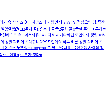
어카 속 장신즈 🤹🏻
지방즈의 가방엔?🧳
????????
점심오면 땡!
중간
엘있엘있🙆🏻
2주차 끝!!🥲
봄의 끝🥲
2주차 끝!!🥲
한 주의 마무리는

엘라스트 유 ! 어서와유 ~
🕯
기다리고 기다리던 로민이의 생일 파티
의 생일 파티에 초대합니다🦊🎉
인이의 하루 빠른 생일 파티에 초
차 활동 끝!!!🖤
엘링~ Dangerous 첫방 보셨나요?🤫
신호등 사이의 횡
숙소브이앱❣️)
02즈가 떳다❣️