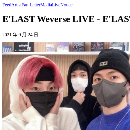
Feed
Artist
Fan Letter
Media
Live
Notice
E'LAST Weverse LIVE - E'LA
2021 年 9 月 24 日