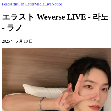
Feed
Artist
Fan Letter
Media
Live
Notice
エラスト Weverse LIVE - 라노
- ラノ
2025 年 5 月 10 日