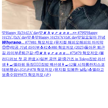
🩷Happy 𝓡𝓞𝓜𝓘𝓝 day🩷
𝙒𝙝𝙮𝙧𝙖𝙣𝙤...🍬 #79
🩷Happy
𝓦𝓞𝓝𝓙𝓤𝓝 day🩷
🐧
🩷Happy 𝓦𝓞𝓝𝓗𝓨𝓤𝓚 day🩷
일요일아 안녕
𝙒𝙝𝙮𝙧𝙖𝙣𝙤... #77
#81 혁모저모 (뮤지컬 해피오해피의 마지막
🥺🥹)
막공 기념 라이부
🐧#2
🐧
#80 혁모저모 (2025)
돌아온 퇴근
길 라이부✌️
퇴근길~🫡
𝙒𝙝𝙮𝙧𝙖𝙣𝙤... #75
#79 혁모저모 (블
러디러브 첫 공 완료⚔️)
일본 공연 끝!
중간즈 in Tokyo
집밥 라선
생👨‍🍳
엘라핑 등장🙋🏻‍♂️
집밥 백선생👨‍🍳
12월 시작
롬란치스코
데뷔했습니다!🎉
#78 혁모저모 (뮤지컬 입봉한 날🙋)
🐧
엘라고
보충수업반
#75 혁모저모 (🎉)