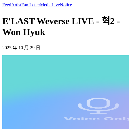
Feed
Artist
Fan Letter
Media
Live
Notice
E'LAST Weverse LIVE - 혁2 -
Won Hyuk
2025 年 10 月 29 日