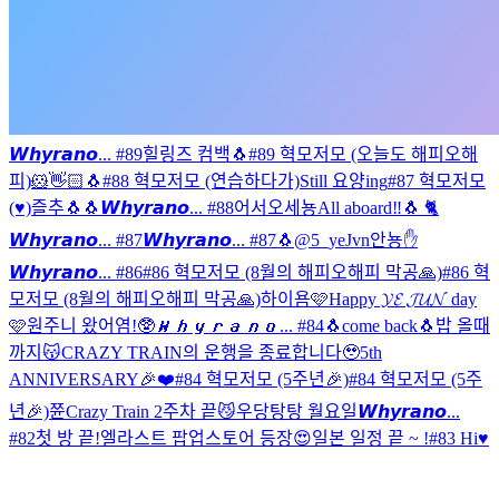
𝙒𝙝𝙮𝙧𝙖𝙣𝙤... #89
힐링즈 컴백
🐧
#89 혁모저모 (오늘도 해피오해
피)
🐹👋🏻
🐧
#88 혁모저모 (연습하다가)
Still 요양ing
#87 혁모저모
(♥)
즐추
🐧
🐧
𝙒𝙝𝙮𝙧𝙖𝙣𝙤... #88
어서오세뇽
All aboard‼️
🐧 🐈
𝙒𝙝𝙮𝙧𝙖𝙣𝙤... #87
𝙒𝙝𝙮𝙧𝙖𝙣𝙤... #87
🐧
@5_yeJvn
안뇽✋
𝙒𝙝𝙮𝙧𝙖𝙣𝙤... #86
#86 혁모저모 (8월의 해피오해피 막공🙏)
#86 혁
모저모 (8월의 해피오해피 막공🙏)
하이욤
🩷Happy 𝓨𝓔 𝓙𝓤𝓝 day
🩷
원주니 왔어염!
🥸
𝙒𝙝𝙮𝙧𝙖𝙣𝙤... #84
🐧come back
🐧
밥 올때
까지😽
CRAZY TRAIN의 운행을 종료합니다🥹
5th
ANNIVERSARY🎉❤️
#84 혁모저모 (5주년🎉)
#84 혁모저모 (5주
년🎉)
쮼
Crazy Train 2주차 끝😼
우당탕탕 월요일
𝙒𝙝𝙮𝙧𝙖𝙣𝙤...
#82
첫 방 끝!
엘라스트 팝업스토어 등장😍
일본 일정 끝 ~ !
#83 Hi♥