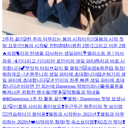
2주차 끝!!🥲
한 주의 마무리는 봄의 시작이지!!😘
봄의 시작 첫
방 끄읏!!!!!
봄의 시작🍃 전❗️야❗️제❗️
시원한 2명💨그리고 더운 2명
🔥
승엽🐈이의 탄생을 감사하는 생일파티💐
엘라스트 유 ! 어서
와유 ~
🕯
기다리고 기다리던 로민이의 생일 파티🎂지금 바로 시
작합니다🦖💚
맛저 타임🍴같이 할 엘링?!
🐱승엽&원준🐹 등장!
뭐하게요~?
🎉원주니의 생일 파티에 초대합니다🐹🎉
혀기의 생
일 파티에 초대합니다🦊🎉
인이의 하루 빠른 생일 파티에 초대
합니다🎉
이러면 안 되는데 Dangerous 막방이라니😭
동물원을
빠져나온 위험한 맹수들!!🦌🐧🐷
막형들과 막내들
❄️❄️
Dangerous 1주 차 활동 끝!!!🖤
엘링~ Dangerous 첫방 보셨나
요?🤫
신호등 사이의 횡단보도❣️
두근두근 원준이의 첫 브이앱
✌🏻
연습하다가 왔어용❣️
엘링과 시작하는 2021년❣
엘링과 마무
리하는 2020년❤️
사막여우 형제(첫 숙소브이앱❣️)
02즈가 떳다❣️