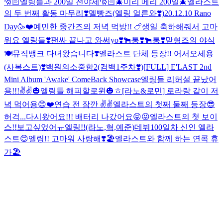
🎅🏻엘링들과 200일 전야제🎅🏻
🎄미리 메리 200일🎄
엘라스트
의 두 번째 활동 마무리❣️
멜빵즈(엘링 얼른와❣️)
20.12.10 Rano
Day🥳❤️
예민한 중간즈의 저녁 먹방!! 🍗
생일 축하해줘서 고마
워요 엘링들❣️
팬싸 끝나고 와써yo❣️
🐂통❣️
🐂통❣️
맏형즈의 야식
🍽
뮤직뱅크 다녀왔습니다❣️
엘라스트 단체 등장!! 어서오세용
(사복스트)❣️
백원의소중함2(컴백1주차❣️)
[FULL] E'LAST 2nd
Mini Album 'Awake' ComeBack Showcase
엘링들 리허설 끝났어
용!!!✌️✌️
🎃엘링들 해피할로윈🎃ㅎ
[라노&로민] 로라랑 같이 저
녁 먹어용😊❤️
연습 전 잠깐 ✌️✌️
엘라스트의 첫째 둘째 등장😎
허걱...다시왔어요!!! 배터리 나갔어요😝😝
엘라스트의 첫 보이
스!!보고싶었어ㅠ엘링!!(라노,혁,예준)
데뷔100일차 신인 엘라
스트😊엘링!! 고마워 사랑해❣️
🏖엘라스트와 함께 하는 연콕 휴
가🏖