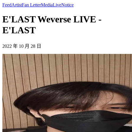
Feed
Artist
Fan Letter
Media
Live
Notice
E'LAST Weverse LIVE -
E'LAST
2022 年 10 月 28 日