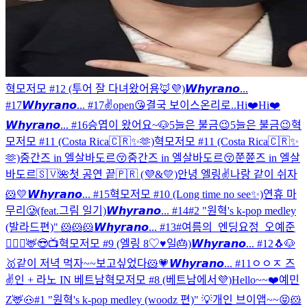
혁모저모 #12 (투어 잘 다녀왔어용🦊💜)
𝙒𝙝𝙮𝙧𝙖𝙣𝙤...
#17
𝙒𝙝𝙮𝙧𝙖𝙣𝙤... #17
✌️open😘
결국 보이스온리로..
Hi❤️
Hi❤️
𝙒𝙝𝙮𝙧𝙖𝙣𝙤... #16
승엽이 왔어요~🐶
5늘은 불금😉
5늘은 불금😉
혁
모저모 #11 (Costa Rica🇨🇷✨🫶)
혁모저모 #11 (Costa Rica🇨🇷✨
🫶)
중간즈 in 엘살바도르😚
중간즈 in 엘살바도르😚
쭌쮼즈 in 엘살
바도르🇸🇻🌺
첫 공연 끝🇵🇷 (💜&💛)
안녕 엘링✌️
나랑 같이 쉬자
🐹💛
𝙒𝙝𝙮𝙧𝙖𝙣𝙤... #15
혁모저모 #10 (Long time no see✨)
연휴 마
무리🥲(feat.그림 일기)
𝙒𝙝𝙮𝙧𝙖𝙣𝙤... #14
#2 "원혁's k-pop medley
(발라드편)"
🐹🐹🐹
𝙒𝙝𝙮𝙧𝙖𝙣𝙤... #13
#여름의_엔딩요정_오예준
🧚🏻‍♂️
🦌
😎📺
혁모저모 #9 (엘링 8♡♥일🎂)
𝙒𝙝𝙮𝙧𝙖𝙣𝙤... #12
🐧🐶
🥇
같이 저녁 먹자~~
보고싶었다🐹💗
𝙒𝙝𝙮𝙧𝙖𝙣𝙤... #11
ㅇㅇㅈ 즈
✌️
인 + 라노 IN 베트남
혁모저모 #8 (베트남에서💜)
Hello~~❤️
예민
Z🦌🐽
#1 "원혁's k-pop medley (woodz 편)"
💡
개인 브이앱~~😝
🐹