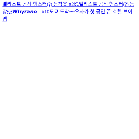
엘라스트 공식 햄스터(?) 등장🐹 #2
🐹엘라스트 공식 햄스터(?) 등
장🐹
𝙒𝙝𝙮𝙧𝙖𝙣𝙤... #10
도쿄 도착~~
오사카 첫 공연 끝!
호텔 브이
앱