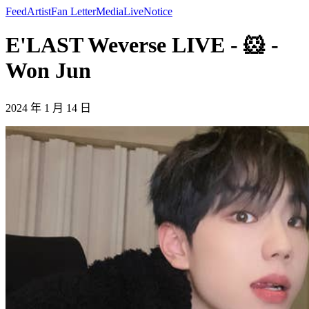
Feed
Artist
Fan Letter
Media
Live
Notice
E'LAST Weverse LIVE - 🐹 -
Won Jun
2024 年 1 月 14 日