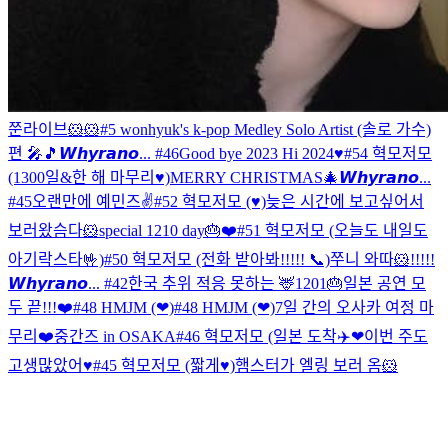
쭌라이브🐹🐹
#5 wonhyuk's k-pop Medley Solo Artist (솔로 가수)
편 🎤🎵
𝙒𝙝𝙮𝙧𝙖𝙣𝙤... #46
Good bye 2023 Hi 2024♥
#54 혁모저모
(1300일&한 해 마무리♥)
MERRY CHRISTMAS🎄
𝙒𝙝𝙮𝙧𝙖𝙣𝙤...
#45
오랜만에 예민즈✌️
#52 혁모저모 (♥)
늦은 시간에 보고싶어서
보러왔슴다🐹
special 1210 day🎂❤️
#51 혁모저모 (오늘도 내일도
아기락스타🤟)
#50 혁모저모 (전화 받아봐!!!!! 📞)
쭈니 와따🐹!!!!!
𝙒𝙝𝙮𝙧𝙖𝙣𝙤... #42
한국 추위 적응 못하는 🦌
1201🎂
일본 공연 모
두 끝!!!❤️
#48 HMJM (❤)
#48 HMJM (❤)
7일 간의 오사카 여정 마
무리❤️
중간즈 in OSAKA
#46 혁모저모 (일본 도착✈️❤
이번 주도
고생많았어♥
#45 혁모저모 (짧게♥)
햄스터가 엘링 보러 옴🐹