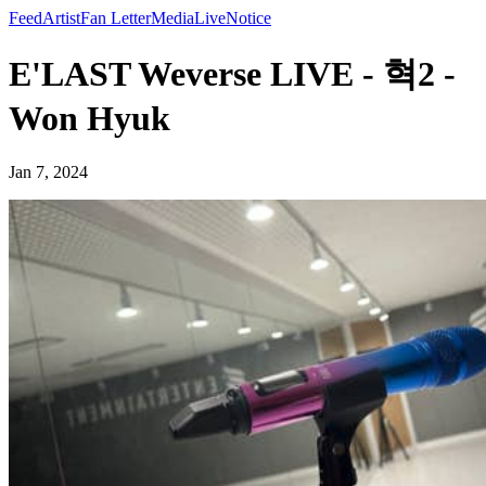
Feed
Artist
Fan Letter
Media
Live
Notice
E'LAST Weverse LIVE - 혁2 -
Won Hyuk
Jan 7, 2024