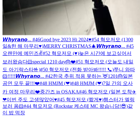
𝙒𝙝𝙮𝙧𝙖𝙣𝙤... #46
Good bye 2023 Hi 2024♥
#54 혁모저모 (1300
일&한 해 마무리♥)
MERRY CHRISTMAS🎄
𝙒𝙝𝙮𝙧𝙖𝙣𝙤... #45
오랜만에 예민즈✌️
#52 혁모저모 (♥)
늦은 시간에 보고싶어서
보러왔슴다🐹
special 1210 day🎂❤️
#51 혁모저모 (오늘도 내일
도 아기락스타🤟)
#50 혁모저모 (전화 받아봐!!!!! 📞)
쭈니 와따
🐹!!!!!
𝙒𝙝𝙮𝙧𝙖𝙣𝙤... #42
한국 추위 적응 못하는 🦌
1201🎂
일본
공연 모두 끝!!!❤️
#48 HMJM (❤)
#48 HMJM (❤)
7일 간의 오사
카 여정 마무리❤️
중간즈 in OSAKA
#46 혁모저모 (일본 도착✈️
❤
이번 주도 고생많았어♥
#45 혁모저모 (짧게♥)
햄스터가 엘링
보러 옴🐹
#44 혁모저모 (Rockstar 케스테 MC 왔습니당!😎)
같
이 밥 먹장