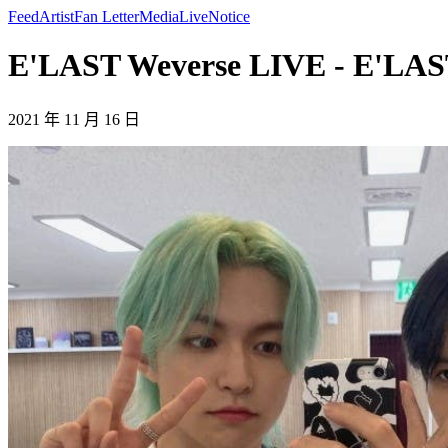
Feed
Artist
Fan Letter
Media
Live
Notice
E'LAST Weverse LIVE - E'LA
2021 年 11 月 16 日