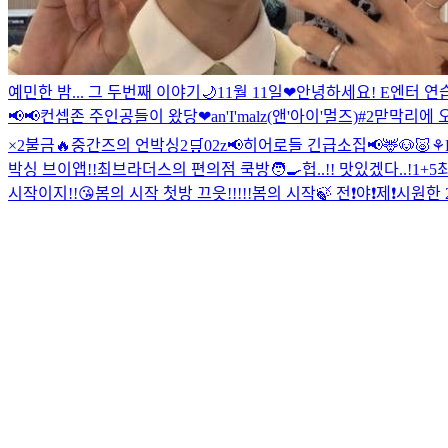
예민한 밤... 그 두번째 이야기🌙
11월 11일❤
안녕하세요! E엔터 연습
📢📢
컨셉존 주인공들이 왔당❤
an'I'malz(앤'아이'멀즈)#2
맏막리에 오
×2
불금🔥
중간즈의 언박싱2🛒
02z
📢히어로들 긴급소집📢
🦌🐶🐷⚘
박싱 브이앱!!
최브라더스의 편의점 쿡방🧑‍🍳
헙..!! 맛있겠다..!
1+5
시작이지!!😘
봄의 시작 첫방 끄읏!!!!!
봄의 시작🍃 전❗️야❗️제❗️
시원한 