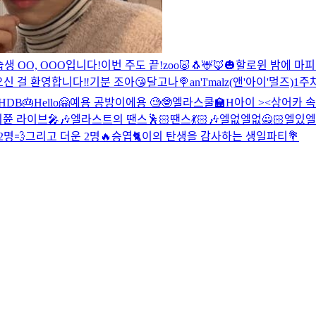
생 OO, OOO입니다!
이번 주도 끝!
zoo🐷🐧🦌🦊
🎃할로윈 밤에 마피
신 걸 환영합니다‼️
기분 조아😘
달고나🍭
an'I'malz(앤'아이'멀즈)
1주
HDB🎂
Hello🤗
예용 공방이에용 🧐🤓
엘라스쿨🏫
H아이 ><
상어카 속 
최쮼 라이브🎤🎶
엘라스트의 땐스🕺🏻땐스💃🏻🎶
엘없엘없🙅🏻엘있엘
2명💨그리고 더운 2명🔥
승엽🐈이의 탄생을 감사하는 생일파티💐