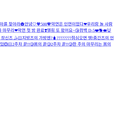
아를 찾아라🎃
안녕🤍
💖500💖
악연은 인연이었다❤
우리랑 놀 사람
차 마무리❤
악연 첫 방 완료❣️
엘링 또 왔어요~😘
컴백 D-5❤️
🐕🐖🦊
장신즈 🤹🏻
지방즈의 가방엔?🧳
????????
점심오면 땡!
중간즈의 언
있🙆🏻
2주차 끝!!🥲
봄의 끝🥲
2주차 끝!!🥲
한 주의 마무리는 봄의